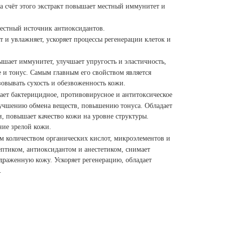
За счёт этого экстракт повышает местный иммунитет и
естный источник антиоксидантов.
т и увлажняет, ускоряет процессы регенерации клеток и
ышает иммунитет, улучшает упругость и эластичность,
 и тонус. Самым главным его свойством является
зовывать сухость и обезвоженность кожи.
ает бактерицидное, противовирусное и антитоксическое
лучшению обмена веществ, повышению тонуса. Обладает
 повышает качество кожи на уровне структуры.
ние зрелой кожи.
 количеством органических кислот, микроэлементов и
ептиком, антиоксидантом и анестетиком, снимает
драженную кожу. Ускоряет регенерацию, обладает
.