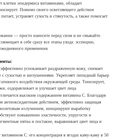
т клетки эпидермиса витаминами, обладает
низирует. Помимо своего осветляющего действия
итает, устраняет сухость и стянутость, а также помогает
овании — просто нанесите перед сном и не смывайте.
вмещает в себе сразу все этапы ухода: эссенцию,
 ежедневного применения.
ненты:
и
эффективно успокаивает раздраженную кожу, снимает
бе с сухостью и шелушениями. Укрепляет липидный барьер
гативного воздействия окружающей среды. Тонизирует,
жи, оздоравливает и улучшает цвет лица.
отличается высоким содержанием витамина С. Благодаря
ым антиоксидантным действием, эффективно защищая
фиолетовым излучением, инициируют выработку
собствуют повышению эластичности, упругости и
гментные пятна и постакне, выравнивает цвет лица и
т витамином С: его концентрация в ягодах каму-каму в 50