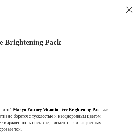
e Brightening Pack
лепихой
Manyo Factory Vitamin Tree Brightening Pack
для
активно борется с тусклостью и неоднородным цветом
ает выраженность постакне, пигментных и возрастных
доровый тон.