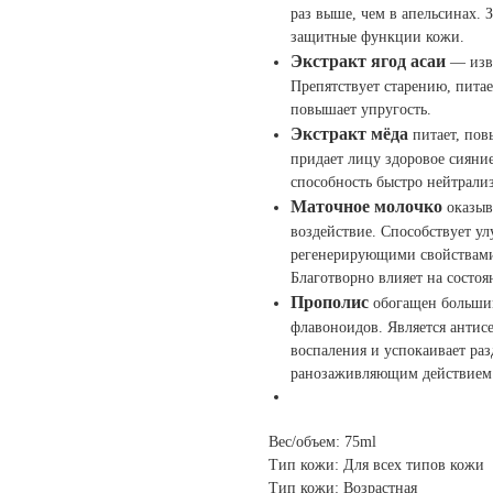
раз выше, чем в апельсинах. 
защитные функции кожи.
Экстракт ягод асаи
— изв
Препятствует старению, питае
повышает упругость.
Экстракт мёда
питает, пов
придает лицу здоровое сияние
способность быстро нейтрали
Маточное молочко
оказыв
воздействие. Способствует у
регенерирующими свойствами,
Благотворно влияет на состоя
Прополис
обогащен большим
флавоноидов. Является антис
воспаления и успокаивает раз
ранозаживляющим действием
Вес/объем: 75ml
Тип кожи: Для всех типов кожи
Тип кожи: Возрастная