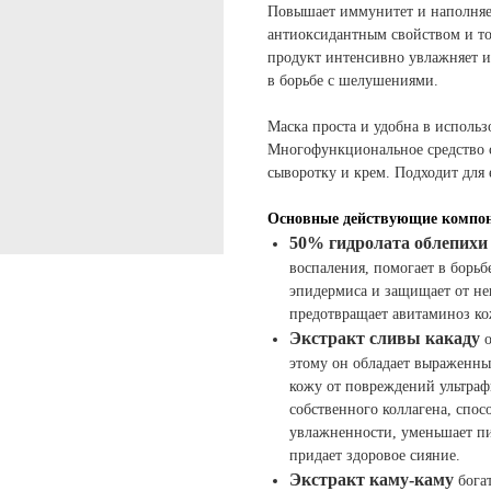
Повышает иммунитет и наполняе
антиоксидантным свойством и то
продукт интенсивно увлажняет и п
в борьбе с шелушениями.
Маска проста и удобна в использ
Многофункциональное средство со
сыворотку и крем. Подходит для
Основные действующие компо
50% гидролата облепих
воспаления, помогает в борь
эпидермиса и защищает от не
предотвращает авитаминоз ко
Экстракт сливы какаду
этому он обладает выраженн
кожу от повреждений ультра
собственного коллагена, спо
увлажненности, уменьшает пи
придает здоровое сияние.
Экстракт каму-каму
бога