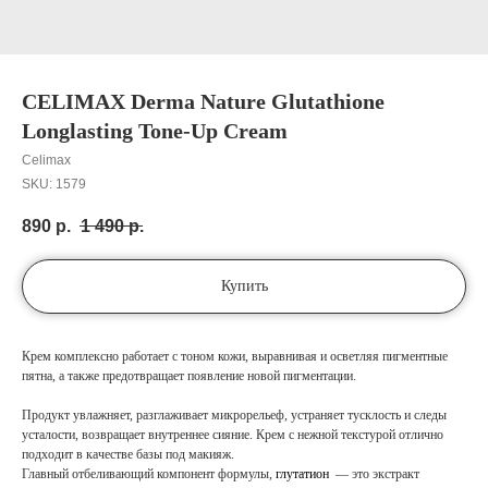
CELIMAX Derma Nature Glutathione
Longlasting Tone-Up Cream
Celimax
SKU:
1579
890
р.
1 490
р.
Купить
Крем комплексно работает с тоном кожи, выравнивая и осветляя пигментные
пятна, а также предотвращает появление новой пигментации.
Продукт увлажняет, разглаживает микрорельеф, устраняет тусклость и следы
усталости, возвращает внутреннее сияние. Крем с нежной текстурой отлично
подходит в качестве базы под макияж.
Главный отбеливающий компонент формулы,
глутатион
— это экстракт