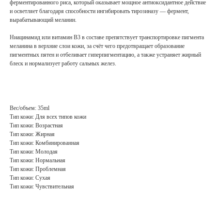
ферментированного риса, который оказывает мощное антиоксидантное действие
и осветляет благодаря способности ингибировать тирозиназу — фермент,
вырабатывающий меланин.
Ниацинамид или витамин B3 в составе препятствует транспортировке пигмента
меланина в верхние слои кожи, за счёт чего предотвращает образование
пигментных пятен и отбеливает гиперпигментацию, а также устраняет жирный
блеск и нормализует работу сальных желез.
Вес/объем: 35ml
Тип кожи: Для всех типов кожи
Тип кожи: Возрастная
Тип кожи: Жирная
Тип кожи: Комбинированная
Тип кожи: Молодая
Тип кожи: Нормальная
Тип кожи: Проблемная
Тип кожи: Сухая
Тип кожи: Чувствительная