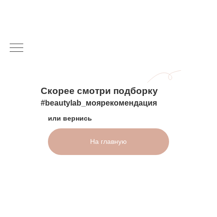
Скорее смотри подборку
#beautylab_моярекомендация
или вернись
На главную