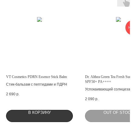
НОВ
VT Cosmetics PDRN Essence Stick Balm
Dr. Althea Green Tea Fresh Sunscr
SPF50+ PA++++
Стик-бальзам с пептидами и ПДРН
Успокаивающий солнцезащи
2 690
р.
крем
2 090
р.
В КОРЗИНУ
OUT OF STOCK