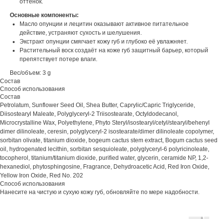
оттенок.
Основные компоненты:
Масло опунции и лецитин оказывают активное питательное
действие, устраняют сухость и шелушения.
Экстракт опунции смягчает кожу губ и глубоко её увлажняет.
Растительный воск создаёт на коже губ защитный барьер, который
препятствует потере влаги.
Вес/объем: 3 g
Состав
Способ использования
Состав
Petrolatum, Sunflower Seed Oil, Shea Butter, Caprylic/Capric Triglyceride,
Diisostearyl Maleate, Polyglyceryl-2 Triisostearate, Octyldodecanol,
Microcrystalline Wax, Polyethylene, Phyto Steryl/isostearyl/cetyl/stearyl/behenyl
dimer dilinoleate, ceresin, polyglyceryl-2 isostearate/dimer dilinoleate copolymer,
sorbitan olivate, titanium dioxide, bogeum cactus stem extract, Bogum cactus seed
oil, hydrogenated lecithin, sorbitan sesquioleate, polyglyceryl-6 polyricinoleate,
tocopherol, titanium/titanium dioxide, purified water, glycerin, ceramide NP, 1,2-
hexanediol, phytosphingosine, Fragrance, Dehydroacetic Acid, Red Iron Oxide,
Yellow Iron Oxide, Red No. 202
Способ использования
Нанесите на чистую и сухую кожу губ, обновляйте по мере надобности.