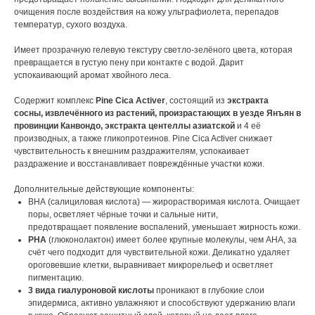
очищения после воздействия на кожу ультрафиолета, перепадов
температур, сухого воздуха.
Имеет прозрачную гелевую текстуру светло-зелёного цвета, которая
превращается в густую пену при контакте с водой. Дарит
успокаивающий аромат хвойного леса.
Содержит комплекс
Pine Cica Activer
, состоящий из
экстракта
сосны, извлечённого из растений, произрастающих в уезде Янъян в
провинции Канвондо, экстракта центеллы азиатской
и 4 её
производных, а также гликопротеинов. Pine Cica Activer снижает
чувствительность к внешним раздражителям, успокаивает
раздражение и восстанавливает повреждённые участки кожи.
Дополнительные действующие компоненты:
BHA (салициловая кислота) — жирорастворимая кислота. Очищает
поры, осветляет чёрные точки и сальные нити,
предотвращает появление воспалений, уменьшает жирность кожи.
PHA
(глюконолактон) имеет более крупные молекулы, чем AHA, за
счёт чего подходит для чувствительной кожи. Деликатно удаляет
ороговевшие клетки, выравнивает микрорельеф и осветляет
пигментацию.
3 вида гиалуроновой кислоты
проникают в глубокие слои
эпидермиса, активно увлажняют и способствуют удержанию влаги