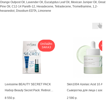
Orange Outpost Oil, Lavender Oil, Eucalyptus Leaf Oil, Mexican Juniper Oil, Great
Pine Oil, C12-14 Pareth-12, Hexadecene, Tetradecene, Tromethamine, 1,2-
hexanediol, Disodium EDTA, Limonene
ОНЛАЙН-
НОВ
ЗАКАЗ
Levissime BEAUTY SECRET PACK
Skin1004 Azelaic Acid 10 Amp
Набор Beauty Secret Pack: Retinol
Сыворотка для лица с азела
Cream 50 мл + Tensor Q10 Collagen,
кислотой
8 550
р.
2 590
р.
50 мл