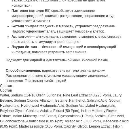
в коже. Образуют защитный слой, который не дает влаге
испариться.
Пантенол
(витамин B5) способствует заживлению
микроповреждений, снимает раздражение, покраснение и зуд,
успокаивает и смягчает.
Бетаин
придает гладкость и мягкость, устраняет раздражение.
Надолго удерживает влагу, защищает мембраны клеток.
Аллантоин
— антиоксидант, замедляет старение клеток, снижает
реактивность, стимулирует регенерацию.
Лаурил бетаин
— безопасный очищающий и пенообразующий
ингредиент, помогает устранить загрязнения.
Подходит для жирной и чувствительной кожи, склонной к акне.
Способ применения:
нанесите гель на тело или на мочалку.
Распределите по коже круговыми массирующими движениями,
вспенивая. Тщательно смойте водой.
Состав
Состав
Water, Sodium C14-16 Olefin Sulfonate, Pine Leaf Extract(48,923 Ppm), Lauryl
Betaine, Sodium Cloride, Allantoin, Betaine, Panthenol, Salicylic Acid, Sodium
Hyaluronate, Hydrolyzed Hyaluronic Acid, Sodium Acetylated Hyaluronate,
Butylene Glycol, Centella Asiatica Extract (50 Ppm), Indian Mulberry Flower
Extract, Indian Mulberry Leaf Extract, Glycoproteins (1 Ppm), Sorbitol, Citric Acid,
Gluconolactone, Asiaticoside (0.05 Ppm), Asiatic Acid (0.05 Ppm), Madecassic Acid
(0.05 Ppm), Madecassoside (0.05 Ppm), Caprylyl Glycol, Lemon Extract, Filipin