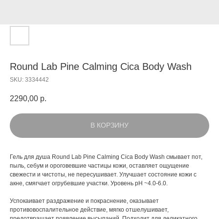
Round Lab Pine Calming Cica Body Wash
SKU:
3334442
2290,00
р.
В КОРЗИНУ
Гель для душа Round Lab Pine Calming Cica Body Wash смывает пот,
пыль, себум и ороговевшие частицы кожи, оставляет ощущение
свежести и чистоты, не пересушивает. Улучшает состояние кожи с
акне, смягчает огрубевшие участки. Уровень pH ~4.0-6.0.
Успокаивает раздражение и покраснение, оказывает
противовоспалительное действие, мягко отшелушивает,
предотвращает появление высыпаний. Подходит для деликатного