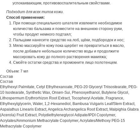
успокаивающим, противовоспалительным свойствами.
Подходит для всех типов кожи.
Способ применения:
При помощи специального шпателя извлеките необходимое
количество бальзама и поместите на внешнюю сторону руки,
чтобы продукт немного подтаял;
Пальцами нанесите средство на лоб, щёки, подбородок и нос;
Мягко массируйте кожу пока щербет не превратиться в масло,
после добавьте небольшое количество воды и продолжите
массировать кожу до полного растворения макияжа;
Смойте остатки средства и промокните лицо полотенцем.
Объем: 7 мл
Состав
Состав
Ethylhexyl Palmitate, Cetyl Ethylhexanoate, PEG-20 Glyceryl Triisostearate, PEG-
10 Isostearate, Synthetic Wax, Onsen-Sui, Phenoxyethanol, Butylene Glycol,
Lithospermum Erythrorhizon Root Extract, Tocopheryl Acetate, Fragrance,
Ethylhexylglycerin, Water, 1,2-Hexanediol, Bambusa Vulgaris Leaf/Stem Extract,
Aspalathus Linearis Extract, Angelica Archangelica Root Extract, Malpighia Glabra
(Acerola) Fruit Extract, Polydiethyleneglycol Adipate/IPDI Copolymer,
Acrylates/Ammonium Methacrylate Copolymer, Acrylates/Methoxy PEG-15
Methacrylate Copolymer