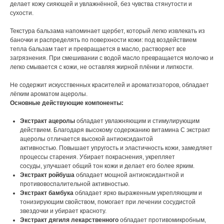
делает кожу сияющей и увлажнённой, без чувства стянутости и
сухости.
Текстура бальзама напоминает щербет, который легко извлекать из
баночки и распределять по поверхности кожи: под воздействием
тепла бальзам тает и превращается в масло, растворяет все
загрязнения. При смешивании с водой масло превращается молочко и
легко смывается с кожи, не оставляя жирной плёнки и липкости.
Не содержит искусственных красителей и ароматизаторов, обладает
лёгким ароматом ацеролы.
Основные действующие компоненты:
Экстракт ацеролы
обладает увлажняющим и стимулирующим
действием. Благодаря высокому содержанию витамина С экстракт
ацеролы отличается высокой антиоксидантой
активностью. Повышает упругость и эластичность кожи, замедляет
процессы старения. Убирает покраснения, укрепляет
сосуды, улучшает общий тон кожи и делает его более ярким.
Экстракт ройбуша
обладает мощной антиоксидантной и
противовоспалительной активностью.
Экстракт бамбука
обладает ярко выраженным укрепляющим и
тонизирующим свойством, помогает при лечении сосудистой
звездочки и убирает красноту.
Экстракт дягиля лекарственного
обладает противомикробным,