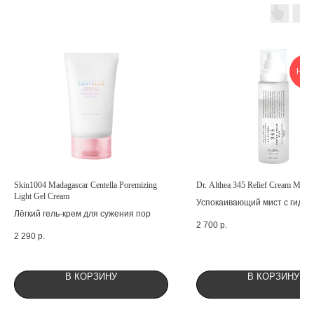
НОВ
Skin1004 Madagascar Centella Poremizing
Dr. Althea 345 Relief Cream Mist
Light Gel Cream
Успокаивающий мист с гидр
Лёгкий гель-крем для сужения пор
риса и пантенолом
2 700
р.
2 290
р.
В КОРЗИНУ
В КОРЗИНУ