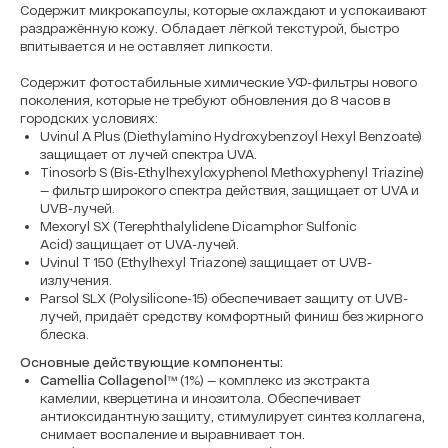
Содержит микрокапсулы, которые охлаждают и успокаивают
раздражённую кожу. Обладает лёгкой текстурой, быстро
впитывается и не оставляет липкости.
Содержит фотостабильные химические УФ-фильтры нового
поколения, которые не требуют обновления до 8 часов в
городских условиях:
Uvinul A Plus (Diethylamino Hydroxybenzoyl Hexyl Benzoate)
защищает от лучей спектра UVA.
Tinosorb S (Bis-Ethylhexyloxyphenol Methoxyphenyl Triazine)
— фильтр широкого спектра действия, защищает от UVA и
UVB-лучей.
Mexoryl SX (Terephthalylidene Dicamphor Sulfonic
Acid) защищает от UVA-лучей.
Uvinul T 150 (Ethylhexyl Triazone) защищает от UVB-
излучения.
Parsol SLX (Polysilicone-15) обеспечивает защиту от UVB-
лучей, придаёт средству комфортный финиш без жирного
блеска.
Основные действующие компоненты:
Camellia Collagenol™
(1%) — комплекс из экстракта
камелии, кверцетина и инозитола. Обеспечивает
антиоксидантную защиту, стимулирует синтез коллагена,
снимает воспаление и выравнивает тон.