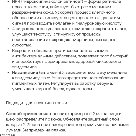
HPR
(гидроксипинаколон ретиноат) — форма ретинола
нового поколения, действует быстрее с меньшим
раздражением кожи. Ускоряет процесс клеточного
обновления и активирует рецепторы клеток, давая им
сигнал производить коллаген и гиалуроновую кислоту.
4 вида коллагена увлажняют, помогают сохранять влагу,
улучшают текстуру, стимулируют процессы
восстановления и сокращают морщины, вызванные
сухостью.
Кверцетин обладает противовоспалительным и
антибактериальным действием, подавляет рост бактерий
и способствует формированию здоровой микробиоты
эпидермиса.
Ниацинамид
(витамин B3) замедляет доставку меланина
к эпидермису, за счёт чего предотвращает образование
пигментных пятен. Регулирует выработку себума,
уменьшает жирный блеск, сужает поры.
Подходит для всех типов кожи.
Способ применения
: нанесите примерно 1,2 мл на лицо и
шею, распределите по коже. Обновляйте защитный слой
каждые 2–3 часа при нахождении под прямыми солнечными
лучами (например, на пляже).
Состав