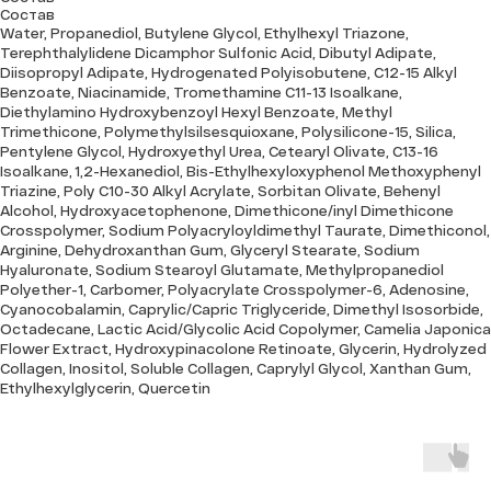
Состав
Water, Propanediol, Butylene Glycol, Ethylhexyl Triazone,
Terephthalylidene Dicamphor Sulfonic Acid, Dibutyl Adipate,
Diisopropyl Adipate, Hydrogenated Polyisobutene, C12-15 Alkyl
Benzoate, Niacinamide, Tromethamine C11-13 Isoalkane,
Diethylamino Hydroxybenzoyl Hexyl Benzoate, Methyl
Trimethicone, Polymethylsilsesquioxane, Polysilicone-15, Silica,
Pentylene Glycol, Hydroxyethyl Urea, Cetearyl Olivate, C13-16
Isoalkane, 1,2-Hexanediol, Bis-Ethylhexyloxyphenol Methoxyphenyl
Triazine, Poly C10-30 Alkyl Acrylate, Sorbitan Olivate, Behenyl
Alcohol, Hydroxyacetophenone, Dimethicone/inyl Dimethicone
Crosspolymer, Sodium Polyacryloyldimethyl Taurate, Dimethiconol,
Arginine, Dehydroxanthan Gum, Glyceryl Stearate, Sodium
Hyaluronate, Sodium Stearoyl Glutamate, Methylpropanediol
Polyether-1, Carbomer, Polyacrylate Crosspolymer-6, Adenosine,
Cyanocobalamin, Caprylic/Capric Triglyceride, Dimethyl Isosorbide,
Octadecane, Lactic Acid/Glycolic Acid Copolymer, Camelia Japonica
Flower Extract, Hydroxypinacolone Retinoate, Glycerin, Hydrolyzed
Collagen, Inositol, Soluble Collagen, Caprylyl Glycol, Xanthan Gum,
Ethylhexylglycerin, Quercetin