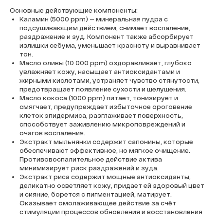
Основные действующие компоненты:
Каламин (5000 ppm)
— минеральная пудра с
подсушивающим действием, снимает воспаление,
раздражение и зуд. Компонент также абсорбирует
излишки себума, уменьшает красноту и выравнивает
тон.
Масло оливы (10 000 ppm)
оздоравливает, глубоко
увлажняет кожу, насыщает антиоксидантами и
жирными кислотами, устраняет чувство стянутости,
предотвращает появление сухости и шелушения.
Масло кокоса (1000 ppm)
питает, тонизирует и
смягчает, предупреждает избыточное ороговение
клеток эпидермиса, разглаживает поверхность,
способствует заживлению микроповреждений и
очагов воспаления.
Экстракт мыльнянки
содержит сапонины, которые
обеспечивают эффективное, но мягкое очищение.
Противовоспалительное действие актива
минимизирует риск раздражений и зуда.
Экстракт риса
содержит мощные антиоксиданты,
деликатно осветляет кожу, придает ей здоровый цвет
и сияние, борется с пигментацией, матирует.
Оказывает омолаживающее действие за счёт
стимуляции процессов обновления и восстановления