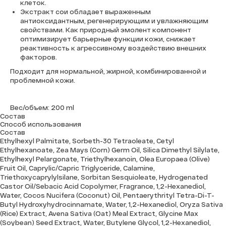
клеток.
Экстракт сои
обладает выраженным
антиоксидантным, регенерирующим и увлажняющим
свойствами. Как природный эмолент компонент
оптимизирует барьерные функции кожи, снижает
реактивность к агрессивному воздействию внешних
факторов.
Подходит для нормальной, жирной, комбинированной и
проблемной кожи.
Вес/объем: 200 ml
Состав
Способ использования
Состав
Ethylhexyl Palmitate, Sorbeth-30 Tetraoleate, Cetyl
Ethylhexanoate, Zea Mays (Corn) Germ Oil, Silica Dimethyl Silylate,
Ethylhexyl Pelargonate, Triethylhexanoin, Olea Europaea (Olive)
Fruit Oil, Caprylic/Capric Triglyceride, Calamine,
Triethoxycaprylylsilane, Sorbitan Sesquioleate, Hydrogenated
Castor Oil/Sebacic Acid Copolymer, Fragrance, 1,2-Hexanediol,
Water, Cocos Nucifera (Coconut) Oil, Pentaerythrityl Tetra-Di-T-
Butyl Hydroxyhydrocinnamate, Water, 1,2-Hexanediol, Oryza Sativa
(Rice) Extract, Avena Sativa (Oat) Meal Extract, Glycine Max
(Soybean) Seed Extract, Water, Butylene Glycol, 1,2-Hexanediol,