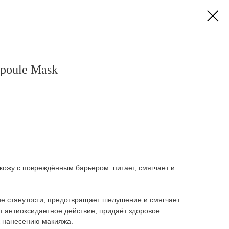
oule Mask
кожу с повреждённым барьером: питает, смягчает и
е стянутости, предотвращает шелушение и смягчает
т антиоксидантное действие, придаёт здоровое
 к нанесению макияжа.