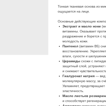
Тонкая тканевая основа из ми
ощущается на лице.
Основные действующие компо
Экстракт и масло нони
(м
витамины. Оказывает проти
раздражение и борется с п
молодость кожи.
Пантенол
(витамин B5) сни
восстановлению. Укрепляе
влаги, сухости и шелушени
Церамиды
схожи с липида
защитный слой, устраняют
и снижают чувствительност
Гиалуронат натрия
— вид 
молекулярную массу, за счё
Увлажняет, предотвращает 
эластичность.
Масло листьев розмарин
и способствует регенераци
Аллантоин
смягчает, инте