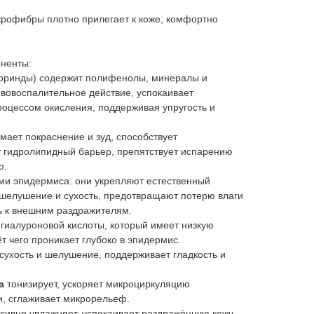
крофибры плотно прилегает к коже, комфортно
ненты:
оринды) содержит полифенолы, минералы и
вовоспалительное действие, успокаивает
роцессом окисления, поддерживая упругость и
мает покраснение и зуд, способствует
т гидролипидный барьер, препятствует испарению
ю.
ми эпидермиса: они укрепляют естественный
 шелушение и сухость, предотвращают потерю влаги
ь к внешним раздражителям.
гиалуроновой кислоты, который имеет низкую
т чего проникает глубоко в эпидермис.
сухость и шелушение, поддерживает гладкость и
а
тонизирует, ускоряет микроциркуляцию
и, сглаживает микрорельеф.
нсивно увлажняет, успокаивает раздражённую кожу.