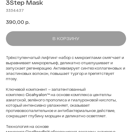
3Step Mask
3334437
р.
390,00
В КОРЗИНУ
Трёхступенчатый лифтинг-набор с микроиглами смягчает и
выравнивает микрорельеф, деликатно отшелушивает и
запускает регенерацию. Активизирует синтез коллагеновых и
эластиновых волокон, повышает тургор и препятствует
птозу.
Ключевой компонент — запатентованный
комплекс
Cicahyalon™
на основе комплекса центеллы
азиатской, зелёного прополиса и гиалуроновой кислоты,
который интенсивно увлажняет, оказывает
противовоспалительное и антибактериальное действие,
сокращает глубину морщин и деликатно осветляет.
Технология на основе
микроигл
CicaReedle™
обеспечивает доставку активов в