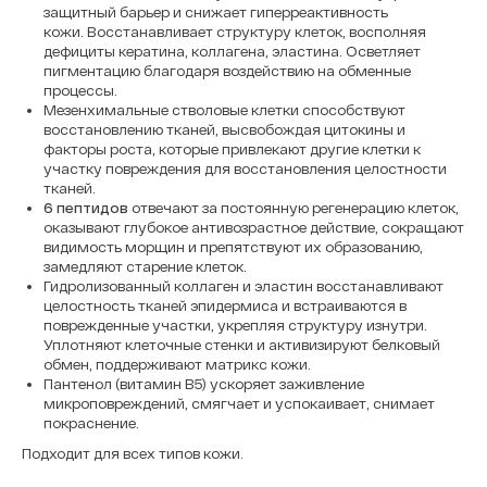
защитный барьер и снижает гиперреактивность
кожи. Восстанавливает структуру клеток, восполняя
дефициты кератина, коллагена, эластина. Осветляет
пигментацию благодаря воздействию на обменные
процессы.
Мезенхимальные стволовые клетки способствуют
восстановлению тканей, высвобождая цитокины и
факторы роста, которые привлекают другие клетки к
участку повреждения для восстановления целостности
тканей.
6 пептидов
отвечают за постоянную регенерацию клеток,
оказывают глубокое антивозрастное действие, сокращают
видимость морщин и препятствуют их образованию,
замедляют старение клеток.
Гидролизованный коллаген и эластин восстанавливают
целостность тканей эпидермиса и встраиваются в
поврежденные участки, укрепляя структуру изнутри.
Уплотняют клеточные стенки и активизируют белковый
обмен, поддерживают матрикс кожи.
Пантенол (витамин B5) ускоряет заживление
микроповреждений, смягчает и успокаивает, снимает
покраснение.
Подходит для всех типов кожи.