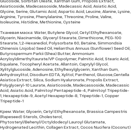
Glucoside, Sorbitan Oleate, Xanthan Gum, Propolis Extract,
Asiaticoside, Madecassoside, Madecassic Acid, Asiatic Acid,
Glycine, Serine, Glutamic Acid, Aspartic Acid, Leucine, Alanine, Lysine,
Arginine, Tyrosine, Phenylalanine, Threonine, Proline, Valine,
Isoleucine, Histidine, Methionine, Cysteine
Тканевая маска:
Water, Butylene Glycol, Cetyl Ethylhexanoate,
Glycerin, Niacinamide, Glyceryl Stearate, Dimethicone, PEG-100
Stearate, 1,2-Hexanediol, Polysorbate 60, Betaine, Simmondsia
Chinensis (Jojoba) Seed Oil, Helianthus Annuus (Sunflower) Seed Oil,
Butyrospermum Parkii (Shea) Butter, Ammonium
Acryloyldimethyltaurate/VP Copolymer, Palmitic Acid, Stearic Acid,
Squalane, Tocopheryl Acetate, Allantoin, Caprylyl Glycol,
Xylitylglucoside, Adenosine, Ethylhexylglycerin, Xanthan Gum,
Anhydroxylitol, Disodium EDTA, Xylitol, Panthenol, Glucose,Centella
Asiatica Extract, Silica, Sodium Hyaluronate, Propolis Extract,
Polyglyceryl-10 Laurate, Asiaticoside, Madecassoside, Madecassic
Acid, Asiatic Acid, Palmitoyl Pentapeptide-4, Palmitoyl Tripeptide-
1, Hexapeptide-9, Acetyl Hexapeptide-8, Tripeptide-1, Copper
Tripeptide-1
Крем:
Water, Glycerin, Cetyl Ethylhexanoate, Brassica Campestris
(Rapeseed) Sterols, Cholesterol,
Phytosteryl/Behenyl/Octyldodecyl Lauroyl Glutamate,
Hydrogenated Lecithin, Collagen Extract, Cocos Nucifera (Coconut)