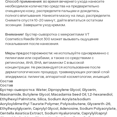
Способ применения:
во время вечернего ухода нанесите
необходимое количество средства на предварительно
очищенную кожу, распределите пальцам и дождитесь
полного впитывания. Нанесите маску на лицо, распределите.
Снимите спустя 10−20 минут, дайте впитаться остаткам
эссенции. Завершите уход кремом.
Внимание!
Бустер-сыворотка с микроиглами VT
Cosmetics Reedle Shot 300 может вызывать ощущение
покалывания после нанесения.
Меры предосторожности:
не используйте одновременно с
пилингами или скрабами, а также со средствами с
ретинолом, AHA, BHA, витамином C в высокой
концентрации. Не рекомендуется использование после
дерматологических процедур, травмирующих роговой слой
эпидермиса: пилингов, аппаратной косметологии, инъекций.
Состав
Состав
Бустер-сыворотка:
Water, Dipropylene Glycol, Glycerin,
Niacinamide, Butylene Glycol, Macadamia Seed Oil, 1,2-hexanediol,
Ethylhexyl Palmitate, Silica, Sodium Acrylate/sodium
Acryloyldimethyl Taurate Polymer, Polyisobutene, Glycereth-26,
Ethylhexylglycerin, Caprylyl Glycol, Adenosine, Sodium Polyacrylate,
Centella Asiatica Extract, Sodium Hyaluronate, Caprylyl/capryl