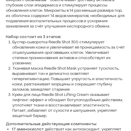
глубокие слои эпидермиса и стимулирует процессы
обновления клеток. Микроиглы в 14 раз меньше размера пор,
их оболочка содержит 14 видов минералов, необходимых для
подавления воспалительных процессов и ускорения
заживления за счёт улучшения кислородного обмена.
Набор состоит из 3 этапов:
Бустер-сыворотка Reedle Shot 300 стимулирует
обновление кожи и увеличивает её проницаемость за счёт
отшелушивания ороговевших клеток. Увеличивает
степени проникновения активов и способствует их
усвоению.
Тканевая маска Reedle Shot Mask устраняет тусклость,
выравнивает тон и деликатно осветляет
гиперпигментацию. Повышает упругость и эластичность
кожи, разглаживает морщины и сокращает глубину
заломов, замедляет старение.
Крем для лица Reedle Shot Lifting Cream оказывает
лифтинг-эффект и обладает ботулоподобным действием,
уплотняет ткани и восстанавливает эластичность.
Питает, избавляет от сухости и шелушения, укрепляет
защитный барьер.
Дополнительные действующие компоненты:
17 аминокислот
действует как антиоксидант, укрепляет