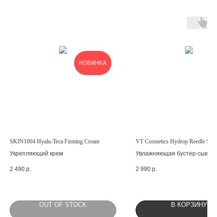
НОВИНКА
SKIN1004 Hyalu-Teca Firming Cream
VT Cosmetics Hydrop Reedle Sho
Укрепляющий крем
Увлажняющая бустер-сыворо
микроиглами
2 490
р.
2 990
р.
OUT OF STOCK
В КОРЗИНУ