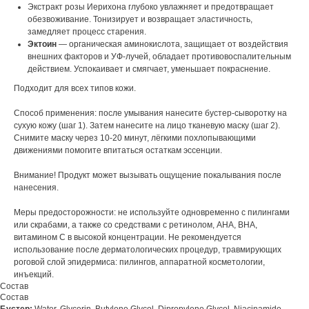
Экстракт розы Иерихона глубоко увлажняет и предотвращает
обезвоживание. Тонизирует и возвращает эластичность,
замедляет процесс старения.
Эктоин
— органическая аминокислота, защищает от воздействия
внешних факторов и УФ-лучей, обладает противовоспалительным
действием. Успокаивает и смягчает, уменьшает покраснение.
Подходит для всех типов кожи.
Способ применения: после умывания нанесите бустер-сыворотку на
сухую кожу (шаг 1). Затем нанесите на лицо тканевую маску (шаг 2).
Снимите маску через 10-20 минут, лёгкими похлопывающими
движениями помогите впитаться остаткам эссенции.
Внимание! Продукт может вызывать ощущение покалывания после
нанесения.
Меры предосторожности: не используйте одновременно с пилингами
или скрабами, а также со средствами с ретинолом, AHA, BHA,
витамином C в высокой концентрации. Не рекомендуется
использование после дерматологических процедур, травмирующих
роговой слой эпидермиса: пилингов, аппаратной косметологии,
инъекций.
Состав
Состав