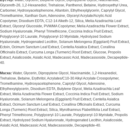
Бустер:
Water, Glycerin, Butylene Glycol, Dipropylene Glycol, Niacinamide,
Glycereth-26, 1,2-Hexanediol, Trehalose, Panthenol, Betaine, Hydroxyethyl Urea,
Carbomer, Hydroxyacetophenone, Allantoin, Ethylhexylglycerin, Caprylyl Glycol,
Tromethamine, Xanthan Gum, Adenosine, Glyceryl Acrylate/Acrylic Acid
Copolymer, Disodium EDTA, C12-14 Alketh-12, Silica, Melia Azadirachta Leaf
Extract, Glyceryl Glucoside, PVM/MA Copolymer, Melia Azadirachta Flower Extract,
Sodium Hyaluronate, Phenyl Trimethicone, Coccinia Indica Fruit Extract,
Polyglyceryl-10 Laurate, Polyglyceryl-10 Myristate, Hydrolyzed Sodium
Hyaluronate, Hydrogenated Lecithin, Solanum Melongena (Eggplant) Fruit Extract,
Ectoin, Ocimum Sanctum Leaf Extract, Centella Asiatica Extract, Corallina
Officinalis Extract, Curcuma Longa (Turmeric) Root Extract, Glucose, Propolis
Extract, Asiaticoside, Asiatic Acid, Madecassic Acid, Madecassoside, Decapeptide-
40.
Маска:
Water, Glycerin, Dipropylene Glycol, Niacinamide, 1,2-Hexanediol,
Trehalose, Betaine, Erythritol, Acrylates/C10-30 Alkyl Acrylate Crosspolymer,
Tromethamine, Hydroxyacetophenone, Caprylyl Glycol, Adenosine,
Ethylhexylglycerin, Disodium EDTA, Butylene Glycol, Melia Azadirachta Leaf
Extract, Melia Azadirachta Flower Extract, Coccinia Indica Fruit Extract, Sodium
Hyaluronate, Solanum Melongena (Eggplant) Fruit Extract, Centella Asiatica
Extract, Ocimum Sanctum Leaf Extract, Corallina Officinalis Extract, Curcuma
Longa (Turmeric) Root Extract, Silica, Myrothamnus Flabellifolia Leaf Extract,
Phenyl Trimethicone, Polyglyceryl-10 Laurate, Polyglyceryl-10 Myristate, Propolis
Extract, Hydrolyzed Sodium Hyaluronate, Hydrogenated Lecithin, Asiaticoside,
Asiatic Acid, Madecassic Acid, Madecassoside, Decapeptide-40.