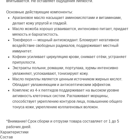
впитывается. Не оставляет ощущения липкости.
Основные действующие компоненты:
Арагановое масло насыщает аминокислотами и витаминами,
делает кожу упругой и гладкой.
Масло жожоба хорошо усваивается, интенсивно питает, придает
мягкость и бархатистость.
Токоферол — мощный антиоксидант. Блокирует негативное
воздействие свободных радикалов, поддерживает местный
иммунитет.
Кофеин усиливает циркуляцию крови, снимает отёки, устраняет
припухлости.
Экстракты полыни, ромашки, портулака, хурмы интенсивно
увлажняют, успокаивают, тонизируют кожу.
Масло периллы является ценным источником жирных кислот.
Обладает увлажняющим и антисептическим эффектом.
Комплекс из 4-х пептидов поддерживает на высоком уровне
активность клеточных систем. Раглаживает морщины,
способствует укреплению контуров лица, повышению общего
тонуса кожи, укреплению коллагеновых волокон.
*Внимание! Срок сборки и отгрузки товара составляет от 1 до 5
рабочих дней.
Характеристики
Состав