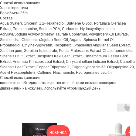
Способ использования
Характеристики
Вес/объем: 35ml
Состав
Aqua (Water), Glycerin, 1,2-Hexanediol, Butylene Glycol, Portulaca Oleracea
Extract, Tromethamine, Sodium PCA, Carbomer, Hydroxyethylcellulose
Acrylate/Sodium Acryloyldimethyl Taurate Copolymer, Polyglyceryl-10 Laurate,
Simmondsia Chinensis (Jojoba) Seed Oil, Argania Spinosa Kernel Oil,
Propanediol, Ethylhexylglycerin, Tocopherol, Phaseolus Angularis Seed Extract,
Xanthan gum, Sorbitan Isostearate, Perilla Frutescens Extract, Chaseraenomeles
Sinensis Fruit Extract, Diospyros Kaki Leaf Extract, Cinnamomum Cassia Bark
Extract, Artemisia Princeps Leaf Extract, Chrysanthellum Indicum Extract, Camellia
Sinensis Leaf Extract, Copper Tripeptide-1, Oligopolypeptide-32, Oligopeptide-29,
Acetyl Hexapeptide-8, Caffeine, Niacinamide, Hydrogenated Lecithin
Способ использования
н
анесите необходимое количество геля лёгкими похлопывающими
движениями на кожу век. Используйте утром каждый день.
НОВИНКА
НОВ