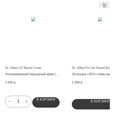
Dr. Althea 147 Barrier Cream
Dr. Althea Pro Lab Natural Radian
Успокаивающий барьерный крем с
Эссенция с 85% сливы какад
церамидами
сияния кожи
2 690
р.
1 590
р.
В КОРЗИНУ
В КОРЗИНУ