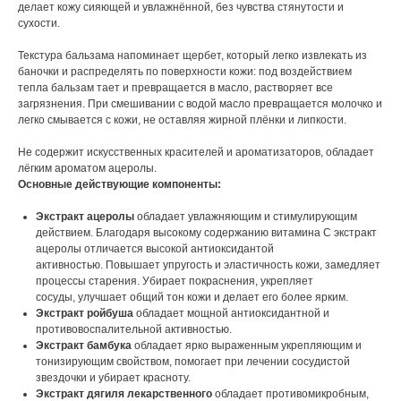
делает кожу сияющей и увлажнённой, без чувства стянутости и
сухости.
Текстура бальзама напоминает щербет, который легко извлекать из
баночки и распределять по поверхности кожи: под воздействием
тепла бальзам тает и превращается в масло, растворяет все
загрязнения. При смешивании с водой масло превращается молочко и
легко смывается с кожи, не оставляя жирной плёнки и липкости.
Не содержит искусственных красителей и ароматизаторов, обладает
лёгким ароматом ацеролы.
Основные действующие компоненты:
Экстракт ацеролы
обладает увлажняющим и стимулирующим
действием. Благодаря высокому содержанию витамина С экстракт
ацеролы отличается высокой антиоксидантой
активностью. Повышает упругость и эластичность кожи, замедляет
процессы старения. Убирает покраснения, укрепляет
сосуды, улучшает общий тон кожи и делает его более ярким.
Экстракт ройбуша
обладает мощной антиоксидантной и
противовоспалительной активностью.
Экстракт бамбука
обладает ярко выраженным укрепляющим и
тонизирующим свойством, помогает при лечении сосудистой
звездочки и убирает красноту.
Экстракт дягиля лекарственного
обладает противомикробным,