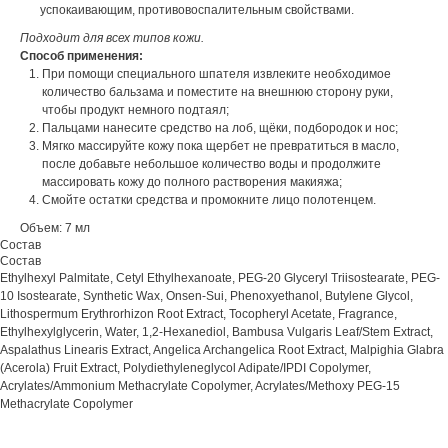
успокаивающим, противовоспалительным свойствами.
Подходит для всех типов кожи.
Способ применения:
При помощи специального шпателя извлеките необходимое
количество бальзама и поместите на внешнюю сторону руки,
чтобы продукт немного подтаял;
Пальцами нанесите средство на лоб, щёки, подбородок и нос;
Мягко массируйте кожу пока щербет не превратиться в масло,
после добавьте небольшое количество воды и продолжите
массировать кожу до полного растворения макияжа;
Смойте остатки средства и промокните лицо полотенцем.
Объем: 7 мл
Состав
Состав
Ethylhexyl Palmitate, Cetyl Ethylhexanoate, PEG-20 Glyceryl Triisostearate, PEG-
10 Isostearate, Synthetic Wax, Onsen-Sui, Phenoxyethanol, Butylene Glycol,
Lithospermum Erythrorhizon Root Extract, Tocopheryl Acetate, Fragrance,
Ethylhexylglycerin, Water, 1,2-Hexanediol, Bambusa Vulgaris Leaf/Stem Extract,
Aspalathus Linearis Extract, Angelica Archangelica Root Extract, Malpighia Glabra
(Acerola) Fruit Extract, Polydiethyleneglycol Adipate/IPDI Copolymer,
Acrylates/Ammonium Methacrylate Copolymer, Acrylates/Methoxy PEG-15
Methacrylate Copolymer