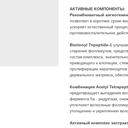
АКТИВНЫЕ КОМПОНЕНТЫ:
Рекомбинантный ангиогени
позволяет в короткие сроки в
ускоряет естественный процес
противовоспалительное дейст
Biotinoyl Tripeptide-1
улучшае
старения фолликулов, предот
состав комплекса, значительн
приводящего к алопеции, сти
пролиферации кератиноцитов 
дермального матрикса, обесп
Комбинация Acetyl Tetrapept
предотвращает выпадения воло
фермента 5а - редуктаза, сни
уплотняет волосяные фолликул
утолщению и укреплению вол
Активный комплекс экстрак