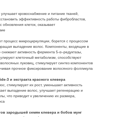
н
улучшает кровоснабжение и питание тканей,
осстановить эффективность работы фибробластов,
с обновления клеток, оказывает
вие
т процесс микроциркуляции, борется с процессом
вращая выпадение волос. Компоненты, входящие в
о снижают активность фермента 5-α–редуктазы,
мулируют клеточный метаболизм, способствуют
волосяных луковиц, стимулирует синтез компонентов
ечивая прочное фиксирование волосяного фолликула
ide-3 и экстракта красного клевера
с, стимулирует их рост, уменьшает активность
жает выпадение волос, улучшает регенерацию и
ы, что приводит к увеличению их размера,
оса
тов зародышей семян клевера и бобов мунг