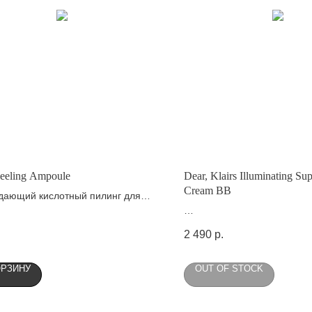
eeling Ampoule
Dear, Klairs Illuminating Su
Cream ВВ
дающий кислотный пилинг для
оловы
ВВ-крем с защитой от УФ-л
2 490
р.
ОРЗИНУ
OUT OF STOCK