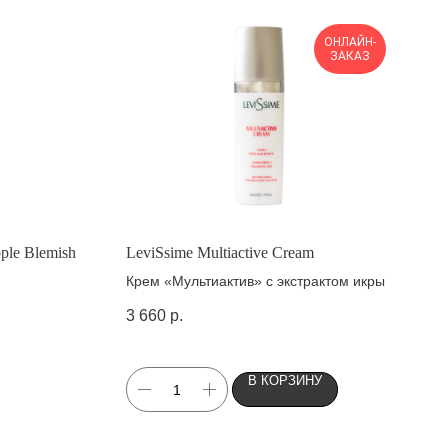
ОНЛАЙН-
ЗАКАЗ
pple Blemish
LeviSsime Multiactive Cream
Крем «Мультиактив» с экстрактом икры
3 660
р.
учей.
В КОРЗИНУ