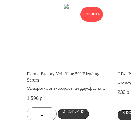
НОВИНКА
Derma Factory Volufiline 5% Blending
CP-1 P
Serum
Охлаж
Сыворотка антивозрастная двухфазная
кожи г
230
р.
с волюфилином 5%
1 590
р.
В КОРЗИНУ
В К