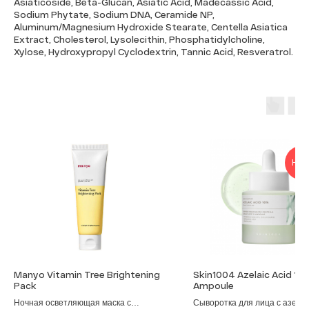
Asiaticoside, Beta-Glucan, Asiatic Acid, Madecassic Acid,
Sodium Phytate, Sodium DNA, Ceramide NP,
Aluminum/Magnesium Hydroxide Stearate, Centella Asiatica
Extract, Cholesterol, Lysolecithin, Phosphatidylcholine,
Xylose, Hydroxypropyl Cyclodextrin, Tannic Acid, Resveratrol.
НОВ
Manyo Vitamin Tree Brightening
Skin1004 Azelaic Acid 10
Pack
Ampoule
Ночная осветляющая маска с
Сыворотка для лица с азела