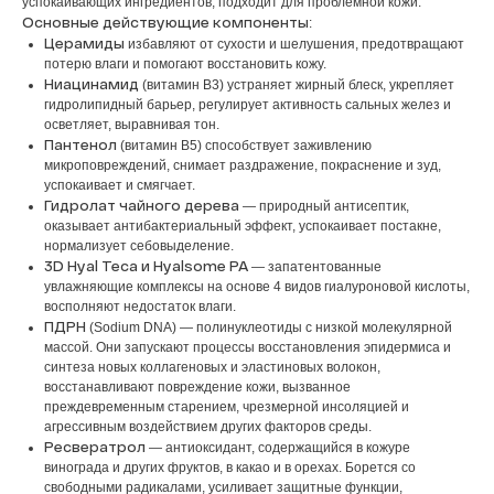
успокаивающих ингредиентов, подходит для проблемной кожи.
Основные действующие компоненты
:
Церамиды
избавляют от сухости и шелушения, предотвращают
потерю влаги и помогают восстановить кожу.
Ниацинамид
(витамин B3) устраняет жирный блеск, укрепляет
гидролипидный барьер, регулирует активность сальных желез и
осветляет, выравнивая тон.
Пантенол
(витамин B5) способствует заживлению
микроповреждений, снимает раздражение, покраснение и зуд,
успокаивает и смягчает.
Гидролат чайного дерева
— природный антисептик,
оказывает антибактериальный эффект, успокаивает постакне,
нормализует себовыделение.
3D Hyal Teca и Hyalsome PA
— запатентованные
увлажняющие комплексы на основе 4 видов гиалуроновой кислоты,
восполняют недостаток влаги.
ПДРН
(Sodium DNA) — полинуклеотиды с низкой молекулярной
массой. Они запускают процессы восстановления эпидермиса и
синтеза новых коллагеновых и эластиновых волокон,
восстанавливают повреждение кожи, вызванное
преждевременным старением, чрезмерной инсоляцией и
агрессивным воздействием других факторов среды.
Ресвератрол
— антиоксидант, содержащийся в кожуре
винограда и других фруктов, в какао и в орехах. Борется со
свободными радикалами, усиливает защитные функции,