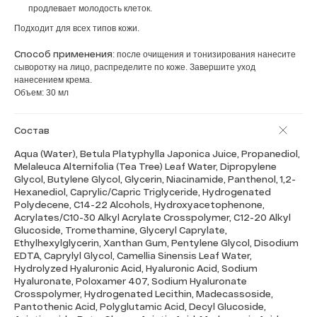
продлевает молодость клеток.
Подходит для всех типов кожи.
Способ применения
: после очищения и тонизирования нанесите
сыворотку на лицо, распределите по коже. Завершите уход
нанесением крема.
Объем: 30 мл
Состав
Aqua (Water), Betula Platyphylla Japonica Juice, Propanediol,
Melaleuca Alternifolia (Tea Tree) Leaf Water, Dipropylene
Glycol, Butylene Glycol, Glycerin, Niacinamide, Panthenol, 1,2-
Hexanediol, Caprylic/Capric Triglyceride, Hydrogenated
Polydecene, C14-22 Alcohols, Hydroxyacetophenone,
Acrylates/C10-30 Alkyl Acrylate Crosspolymer, C12-20 Alkyl
Glucoside, Tromethamine, Glyceryl Caprylate,
Ethylhexylglycerin, Xanthan Gum, Pentylene Glycol, Disodium
EDTA, Caprylyl Glycol, Camellia Sinensis Leaf Water,
Hydrolyzed Hyaluronic Acid, Hyaluronic Acid, Sodium
Hyaluronate, Poloxamer 407, Sodium Hyaluronate
Crosspolymer, Hydrogenated Lecithin, Madecassoside,
Pantothenic Acid, Polyglutamic Acid, Decyl Glucoside,