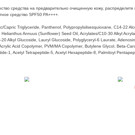
ество средства на предварительно очищенную кожу, распределите
тное средство SPF50 PA++++.
ic/Capric Triglyceride, Panthenol, Polypropylsilsesquioxane, C14-22 A
elianthus Annuus (Sunflower) Seed Oil, Acrylates/C10-30 Alkyl Acrylat
20 Alkyl Glucoside, Lauryl Glucoside, Polyglyceryl-6 Laurate, Adenos
e/Acrylic Acid Copolymer, PVM/MA Copolymer, Butylene Glycol, Beta-Caro
de-1, Acetyl Tetrapeptide-5, Acetyl Hexapeptide-8, Palmitoyl Pentapep