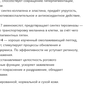
 способствует сокращению гиперпигментации,
жи.
синтез коллагена и эластина, придаёт упругость,
отивовоспалительное и антиоксидантное действие,
 7 аминокислот, предотвращает синтез тирозиназы —
транспортировку меланина в клетки, за счёт чего
пигментных пятен.
д−4
— хорошо изученный омолаживающий пептид,
т, стимулирует процессы обновления и
дермиса. По эффективности не уступает ретинолу,
ражения.
сстанавливает целостность рогового
ные функции, ускоряет заживление
т покраснение и раздражение, обладает
вами.
ированной, нормальной и сухой кожи.