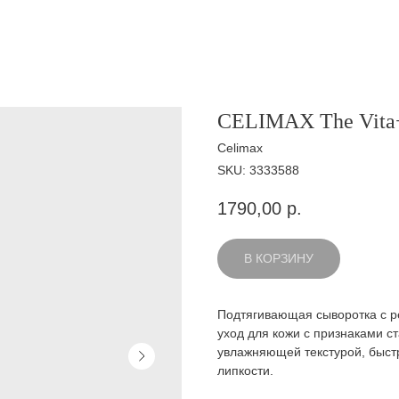
CELIMAX The Vita−A
Celimax
SKU:
3333588
1790,00
р.
В КОРЗИНУ
Подтягивающая сыворотка с р
уход для кожи с признаками с
увлажняющей текстурой, быстр
липкости.