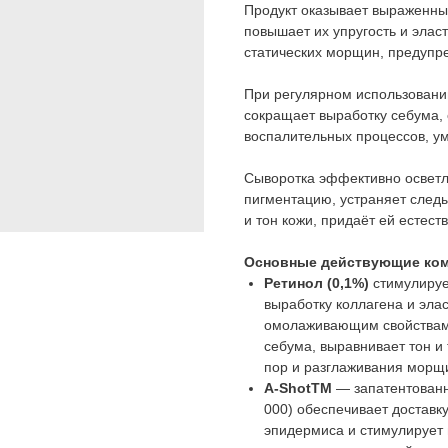
Продукт оказывает выраженны
повышает их упругость и элас
статических морщин, предупр
При регулярном использовании
сокращает выработку себума,
воспалительных процессов, у
Сыворотка эффективно осветля
пигментацию, устраняет следы
и тон кожи, придаёт ей естест
Основные действующие ком
Ретинол (0,1%)
стимулируе
выработку коллагена и эла
омолаживающим свойствами:
себума, выравнивает тон и
пор и разглаживания морщ
A-ShotTM
— запатентованн
000) обеспечивает доставк
эпидермиса и стимулирует 