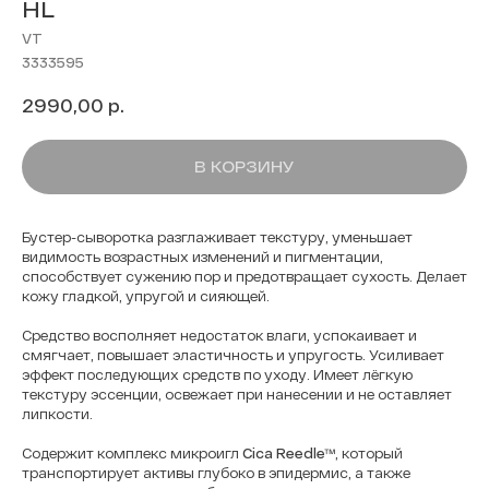
HL
VT
3333595
р.
2990,00
В КОРЗИНУ
Бустер-сыворотка разглаживает текстуру, уменьшает
видимость возрастных изменений и пигментации,
способствует сужению пор и предотвращает сухость. Делает
кожу гладкой, упругой и сияющей.
Средство восполняет недостаток влаги, успокаивает и
смягчает, повышает эластичность и упругость. Усиливает
эффект последующих средств по уходу. Имеет лёгкую
текстуру эссенции, освежает при нанесении и не оставляет
липкости.
Содержит комплекс микроигл
Cica Reedle™
, который
транспортирует активы глубоко в эпидермис, а также