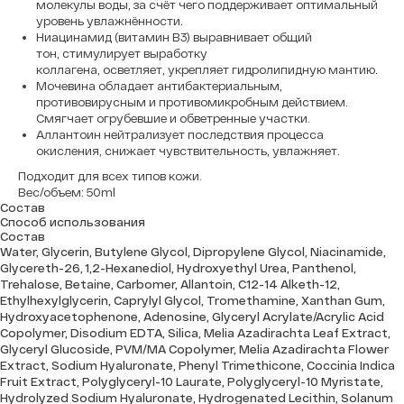
молекулы воды, за счёт чего поддерживает оптимальный
уровень увлажнённости.
Ниацинамид (витамин B3) выравнивает общий
тон, стимулирует выработку
коллагена, осветляет, укрепляет гидролипидную мантию.
Мочевина обладает антибактериальным,
противовирусным и противомикробным действием.
Смягчает огрубевшие и обветренные участки.
Аллантоин нейтрализует последствия процесса
окисления, снижает чувствительность, увлажняет.
Подходит для всех типов кожи.
Вес/объем: 50ml
Состав
Способ использования
Состав
Water, Glycerin, Butylene Glycol, Dipropylene Glycol, Niacinamide,
Glycereth-26, 1,2-Hexanediol, Hydroxyethyl Urea, Panthenol,
Trehalose, Betaine, Carbomer, Allantoin, C12-14 Alketh-12,
Ethylhexylglycerin, Caprylyl Glycol, Tromethamine, Xanthan Gum,
Hydroxyacetophenone, Adenosine, Glyceryl Acrylate/Acrylic Acid
Copolymer, Disodium EDTA, Silica, Melia Azadirachta Leaf Extract,
Glyceryl Glucoside, PVM/MA Copolymer, Melia Azadirachta Flower
Extract, Sodium Hyaluronate, Phenyl Trimethicone, Coccinia Indica
Fruit Extract, Polyglyceryl-10 Laurate, Polyglyceryl-10 Myristate,
Hydrolyzed Sodium Hyaluronate, Hydrogenated Lecithin, Solanum