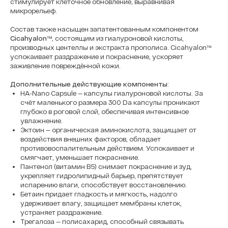
стимулирует клеточное обновление, выравнивая
микрорельеф.
Состав также насыщен запатентованным компонентом
Cicahyalon™
, состоящим из гиалуроновой кислоты,
производных центеллы и экстракта прополиса. Cicahyalon™
успокаивает раздражение и покраснение, ускоряет
заживление повреждённой кожи.
Дополнительные действующие компоненты
:
HA-Nano Capsule — капсулы гиалуроновой кислоты. За
счёт маленького размера 300 Da капсулы проникают
глубоко в роговой слой, обеспечивая интенсивное
увлажнение.
Эктоин — органическая аминокислота, защищает от
воздействия внешних факторов, обладает
противовоспалительным действием. Успокаивает и
смягчает, уменьшает покраснение.
Пантенол (витамин B5) снимает покраснение и зуд,
укрепляет гидролипидный барьер, препятствует
испарению влаги, способствует восстановлению.
Бетаин придает гладкость и мягкость, надолго
удерживает влагу, защищает мембраны клеток,
устраняет раздражение.
Трегалоза — полисахарид, способный связывать