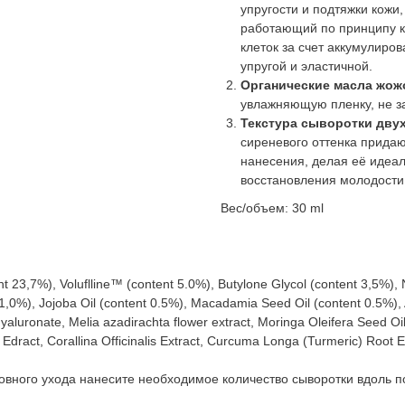
упругости и подтяжки кожи,
работающий по принципу к
клеток за счет аккумулиро
упругой и эластичной.
Органические масла жож
увлажняющую пленку, не з
Текстура сыворотки дву
сиреневого оттенка прида
нанесения, делая её идеа
восстановления молодости
Вес/объем: 30 ml
t 23,7%), Voluflline™ (content 5.0%), Butylone Glycol (content 3,5%),
t 1,0%), Jojoba Oil (content 0.5%), Macadamia Seed Oil (content 0.5%), 
yaluronate, Melia azadirachta flower extract, Moringa Oleifera Seed Oil
dract, Corallina Officinalis Extract, Curcuma Longa (Turmeric) Root E
овного ухода нанесите необходимое количество сыворотки вдоль по