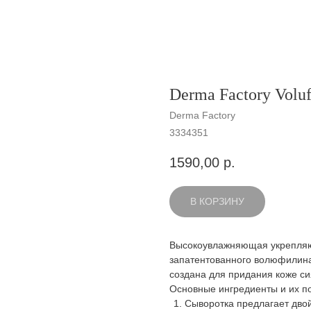
Derma Factory Volu
Derma Factory
3334351
1590,00
р.
В КОРЗИНУ
Высокоувлажняющая укрепляю
запатентованного волюфилина
создана для придания коже си
Основные ингредиенты и их п
Сыворотка предлагает дво