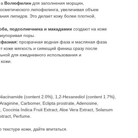
 а
Волюфилин
для заполнения морщин,
осметического липофилинга, увеличивая объем
вания липидов. Это делает кожу более плотной,
оба, подсолнечника и макадамии
создают на коже
акупоривая поры.
хфазная:
прозрачная водная фаза и масляная фаза
ют коже мягкость и сияющий финиш сразу после
льной для ежедневного использования и
 кожи.
 Niacinamide (content 2.0%), 1,2-Hexanediol (content 1.7%),
Araginine, Сarbomer, Eclipta prostrate, Adenosine,
, Coсcinia Indica Fruit Extract, Aloe Vera Extract, Solanum
xtract, Perfume.
 текстуре кожи, дайте впитаться.