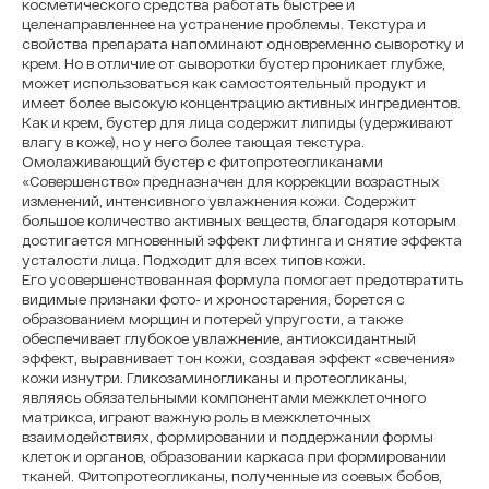
косметического средства работать быстрее и
целенаправленнее на устранение проблемы. Текстура и
свойства препарата напоминают одновременно сыворотку и
крем. Но в отличие от сыворотки бустер проникает глубже,
может использоваться как самостоятельный продукт и
имеет более высокую концентрацию активных ингредиентов.
Как и крем, бустер для лица содержит липиды (удерживают
влагу в коже), но у него более тающая текстура.
Омолаживающий бустер с фитопротеогликанами
«Совершенство» предназначен для коррекции возрастных
изменений, интенсивного увлажнения кожи. Содержит
большое количество активных веществ, благодаря которым
достигается мгновенный эффект лифтинга и снятие эффекта
усталости лица. Подходит для всех типов кожи.
Его усовершенствованная формула помогает предотвратить
видимые признаки фото- и хроностарения, борется с
образованием морщин и потерей упругости, а также
обеспечивает глубокое увлажнение, антиоксидантный
эффект, выравнивает тон кожи, создавая эффект «свечения»
кожи изнутри. Гликозаминогликаны и протеогликаны,
являясь обязательными компонентами межклеточного
матрикса, играют важную роль в межклеточных
взаимодействиях, формировании и поддержании формы
клеток и органов, образовании каркаса при формировании
тканей. Фитопротеогликаны, полученные из соевых бобов,