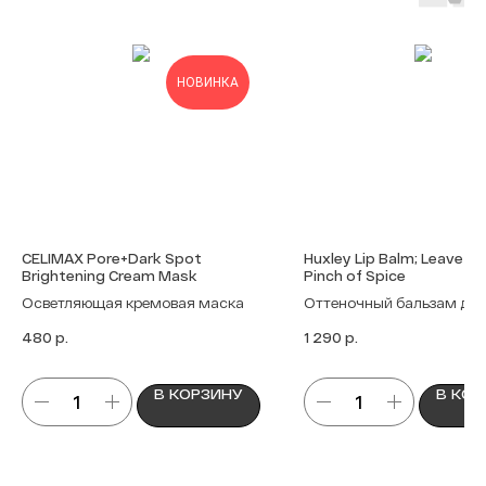
НОВИНКА
CELIMAX Pore+Dark Spot
Huxley Lip Balm; Leave Be
Brightening Cream Mask
Pinch of Spice
Осветляющая кремовая маска
Оттеночный бальзам для
р.
р.
480
1 290
В КОРЗИНУ
В КОР