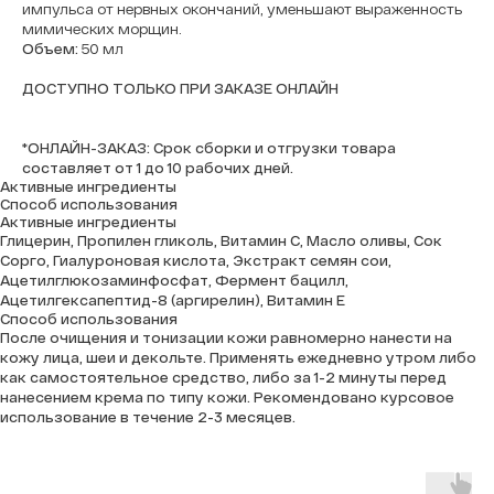
импульса от нервных окончаний, уменьшают выраженность
мимических морщин.
Объем:
50 мл
ДОСТУПНО ТОЛЬКО ПРИ ЗАКАЗЕ ОНЛАЙН
*ОНЛАЙН-ЗАКАЗ: Срок сборки и отгрузки товара
составляет от 1 до 10 рабочих дней.
Активные ингредиенты
Способ использования
Активные ингредиенты
Глицерин, Пропилен гликоль, Витамин С, Масло оливы, Сок
Сорго, Гиалуроновая кислота, Экстракт семян сои,
Ацетилглюкозаминфосфат, Фермент бацилл,
Ацетилгексапептид-8 (аргирелин), Витамин Е
Способ использования
После очищения и тонизации кожи равномерно нанести на
кожу лица, шеи и декольте. Применять ежедневно утром либо
как самостоятельное средство, либо за 1-2 минуты перед
нанесением крема по типу кожи. Рекомендовано курсовое
использование в течение 2-3 месяцев.