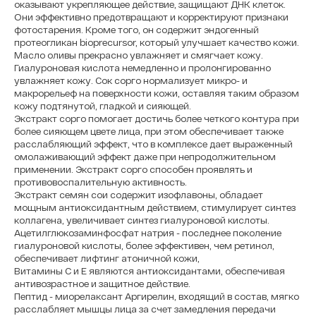
оказывают укрепляющее действие, защищают ДНК клеток.
Они эффективно предотвращают и корректируют признаки
фотостарения. Кроме того, он содержит эндогенный
протеогликан bioprecursor, который улучшает качество кожи.
Масло оливы прекрасно увлажняет и смягчает кожу.
Гиалуроновая кислота немедленно и пролонгированно
увлажняет кожу. Сок сорго нормализует микро- и
макрорельеф на поверхности кожи, оставляя таким образом
кожу подтянутой, гладкой и сияющей.
Экстракт сорго помогает достичь более четкого контура при
более сияющем цвете лица, при этом обеспечивает также
расслабляющий эффект, что в комплексе дает выраженный
омолаживающий эффект даже при непродолжительном
применении. Экстракт сорго способен проявлять и
противовоспалительную активность.
Экстракт семян сои содержит изофлавоны, обладает
мощным антиоксидантным действием, стимулирует синтез
коллагена, увеличивает синтез гиалуроновой кислоты.
Ацетилглюкозаминфосфат натрия - последнее поколение
гиалуроновой кислоты, более эффективен, чем ретинол,
обеспечивает лифтинг атоничной кожи,
Витамины С и Е являются антиоксидантами, обеспечивая
антивозрастное и защитное действие.
Пептид - миорелаксант Аргирелин, входящий в состав, мягко
расслабляет мышцы лица за счет замедления передачи