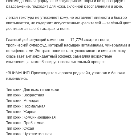
Некомедогенная формула не закупоривает поры и не провоцирует
раздражение, подходит для кожи, склонной к воспалениям и акне.
Лёгкая текстура не утяжеляет кожу, не оставляет липкости и быстро
впитывается, не содержит искусственных красителей — зелёный цвет
достигается за счёт экстракта нони.
Главный действующий компонент —
71,77% экстракт нони
,
тропический суперфуд, который насыщен витаминами, минералами и
полифенолами. Экстракт нони питает, успокаивает и смягчает кожу,
оказывает антиоксидантный эффект, замедляя возрастные
изменения, а также блокирует воспалительный процесс.
*ВНИМАНИЕ! Производитель провел редизайн, упаковка и баночка
изменились.
Тип кожи: Для всех типов кожи
Тип кожи: Возрастная
Тип кожи: Молодая
Тип кожи: Нормальная
Тип кожи: Жирная
Тип кожи: Комбинированная
Тип кожи: Проблемная
Тип кожи: Сухая
Тип кожи: Чувствительная