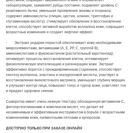
действием, сокращает выраженность акне и нормализует
себорегуляцию, заживляет рубцы постакне; подавляет уровень С-
реактивного белка, уменьшая проявления экземы и псориаза;
содержит аминокислоты (глицин, цистин, аланин, триптофан и
глутаминовую кислоту), стимулирует обновление и восстановление
клеток, способствует активной выработке коллагена кожи, сокращает
возрастные изменения и создает лифтинг-эффект.
· Экстракт ундарии перистой обеспечивает кожу необходимыми
микроэлементами, витаминами (А, Е, РР, С, группой В),
аминокислотами и фукоксантином (растительный каротиноид),
активирует процессы восстановления клеток, оптимизирует
физиологическую эпителизацию и регенерацию кожи. Экстракт
эффективно борется с преждевременным старением, способствует
синтезу коллагена, эластина и гиалуроновой кислоты, участвует в
восстановлении внеклеточного матрикса, уменьшает глубину морщин
и улучшает контур лица, повышает тонус и тургор кожи, осветляет тон
и придает здоровое сияние.
Сыворотка имеет очень нежную текстуру, обогащенную витамином С,
фитопртеогликанами и комплексом кислот, что делает её
незаменимым и эффективным инструментом в борьбе с возрастными
изменениями кожи, пигментными пятнами и куперозом.
ДОСТУПНО ТОЛЬКО ПРИ ЗАКАЗЕ ОНЛАЙН