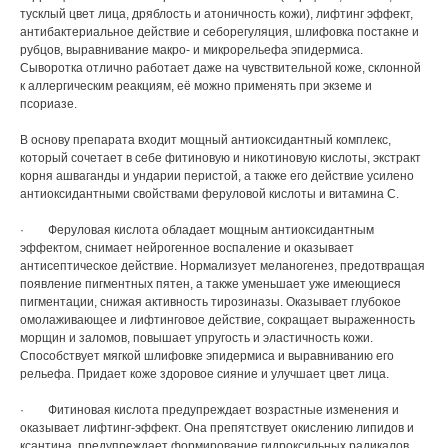
тусклый цвет лица, дряблость и атоничность кожи), лифтинг эффект,
антибактериальное действие и себорегуляция, шлифовка постакне и
рубцов, выравнивание макро- и микрорельефа эпидермиса.
Сыворотка отлично работает даже на чувствительной коже, склонной
к аллергическим реакциям, её можно применять при экземе и
псориазе.
В основу препарата входит мощный антиоксидантный комплекс,
который сочетает в себе фитиновую и никотиновую кислоты, экстракт
корня ашваганды и ундарии перистой, а также его действие усилено
антиоксидантными свойствами феруловой кислоты и витамина С.
· Феруловая кислота обладает мощным антиоксидантным
эффектом, снимает нейрогенное воспаление и оказывает
антисептическое действие. Нормализует меланогенез, предотвращая
появление пигментных пятен, а также уменьшает уже имеющиеся
пигментации, снижая активность тирозиназы. Оказывает глубокое
омолаживающее и лифтинговое действие, сокращает выраженность
морщин и заломов, повышает упругость и эластичность кожи.
Способствует мягкой шлифовке эпидермиса и выравниванию его
рельефа. Придает коже здоровое сияние и улучшает цвет лица.
· Фитиновая кислота предупреждает возрастные изменения и
оказывает лифтинг-эффект. Она препятствует окислению липидов и
ксантина, предупреждает формирование гидроксильных радикалов,