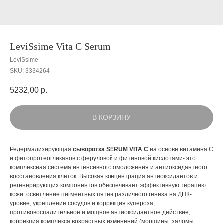
LeviSsime Vita C Serum
LeviSsime
SKU:
3334264
5232,00
р.
В КОРЗИНУ
Редермализирующая
сыворотка SERUM VITA C
на основе витамина С
и фитопротеогликанов с феруловой и фитиновой кислотами- это
комплексная система интенсивного омоложения и антиоксидантного
восстановления клеток. Высокая концентрация антиоксидантов и
регенерирующих компонентов обеспечивает эффективную терапию
кожи: осветление пигментных пятен различного генеза на ДНК-
уровне, укрепление сосудов и коррекция купероза,
противовоспалительное и мощное антиоксидантное действие,
коррекция комплекса возрастных изменений (морщины, заломы,