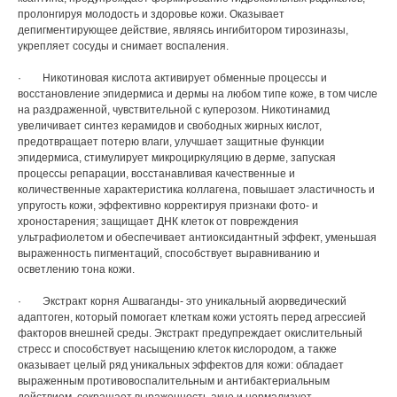
пролонгируя молодость и здоровье кожи. Оказывает
депигментирующее действие, являясь ингибитором тирозиназы,
укрепляет сосуды и снимает воспаления.
· Никотиновая кислота активирует обменные процессы и
восстановление эпидермиса и дермы на любом типе коже, в том числе
на раздраженной, чувствительной с куперозом. Никотинамид
увеличивает синтез керамидов и свободных жирных кислот,
предотвращает потерю влаги, улучшает защитные функции
эпидермиса, стимулирует микроциркуляцию в дерме, запуская
процессы репарации, восстанавливая качественные и
количественные характеристика коллагена, повышает эластичность и
упругость кожи, эффективно корректируя признаки фото- и
хроностарения; защищает ДНК клеток от повреждения
ультрафиолетом и обеспечивает антиоксидантный эффект, уменьшая
выраженность пигментаций, способствует выравниванию и
осветлению тона кожи.
· Экстракт корня Ашваганды- это уникальный аюрведический
адаптоген, который помогает клеткам кожи устоять перед агрессией
факторов внешней среды. Экстракт предупреждает окислительный
стресс и способствует насыщению клеток кислородом, а также
оказывает целый ряд уникальных эффектов для кожи: обладает
выраженным противовоспалительным и антибактериальным