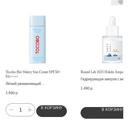
Tocobo Bio Watery Sun Cream SPF50+
Round Lab 1025 Dokdo Ampoule
PA++++
Гидрирующая ампула с морс
Лёгкий увлажняющий
водой
1 490
р.
солнцезащитный крем
1 690
р.
В КОРЗИНУ
В КОРЗИНУ