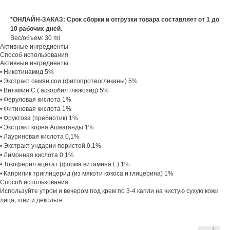
*ОНЛАЙН-ЗАКАЗ: Срок сборки и отгрузки товара составляет от 1 до
10 рабочих дней.
Вес/объем: 30 ml
Активные ингредиенты
Способ использования
Активные ингредиенты
• Никотинамид 5%
• Экстракт семян сои (фитопротеогликаны) 5%
• Витамин С ( аскорбил глюкозид) 5%
• Феруловая кислота 1%
• Фитиновая кислота 1%
• Фруктоза (пребиотик) 1%
• Экстракт корня Ашваганды 1%
• Лауриновая кислота 0,1%
• Экстракт ундарии перистой 0,1%
• Лимонная кислота 0,1%
• Токоферил ацетат (форма витамина Е) 1%
• Каприлик триглицерид (из мякоти кокоса и глицерина) 1%
Способ использования
Используйте утром и вечером под крем по 3-4 капли на чистую сухую кожи
лица, шеи и декольте.