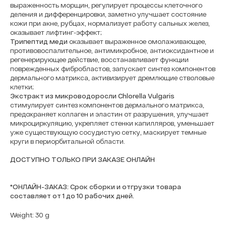
выраженность морщин, регулирует процессы клеточного
деления и дифференцировки, заметно улучшает состояние
кожи при акне, рубцах, нормализует работу сальных желез,
оказывает лифтинг-эффект;
Трипептид меди
оказывает выраженное омолаживающее,
противовоспалительное, антимикробное, антиоксидантное и
регенерирующее действие, восстанавливает функции
поврежденных фибробластов, запускает синтез компонентов
дермального матрикса, активизирует дремлющие стволовые
клетки;
Экстракт из микроводоросли Chlorella Vulgaris
стимулирует синтез компонентов дермального матрикса,
предохраняет коллаген и эластин от разрушения, улучшает
микроциркуляцию, укрепляет стенки капилляров, уменьшает
уже существующую сосудистую сетку, маскирует темные
круги в периорбитальной области.
ДОСТУПНО ТОЛЬКО ПРИ ЗАКАЗЕ ОНЛАЙН
*ОНЛАЙН-ЗАКАЗ: Срок сборки и отгрузки товара
составляет от 1 до 10 рабочих дней.
Weight: 30 g