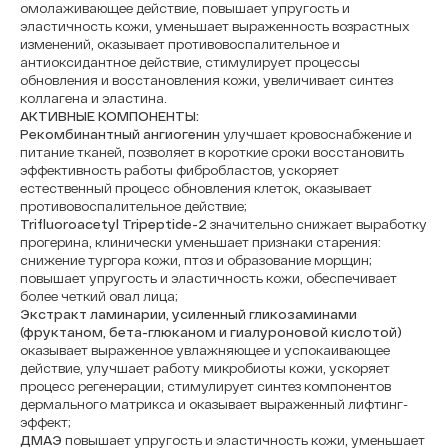
омолаживающее действие, повышает упругость и
эластичность кожи, уменьшает выраженность возрастных
изменений, оказывает противовоспалительное и
антиоксидантное действие, стимулирует процессы
обновления и восстановления кожи, увеличивает синтез
коллагена и эластина.
АКТИВНЫЕ КОМПОНЕНТЫ:
Рекомбинантный ангиогенин
улучшает кровоснабжение и
питание тканей, позволяет в короткие сроки восстановить
эффективность работы фибробластов, ускоряет
естественный процесс обновления клеток, оказывает
противовоспалительное действие;
Trifluoroacetyl Tripeptide-2
значительно снижает выработку
прогерина, клинически уменьшает признаки старения:
снижение тургора кожи, птоз и образование морщин;
повышает упругость и эластичность кожи, обеспечивает
более четкий овал лица;
Экстракт ламинарии, усиленный гликозаминами
(фруктаном, бета-глюканом и гиалуроновой кислотой)
оказывает выраженное увлажняющее и успокаивающее
действие, улучшает работу микробиоты кожи, ускоряет
процесс регенерации, стимулирует синтез компонентов
дермального матрикса и оказывает выраженный лифтинг-
эффект;
ДМАЭ
повышает упругость и эластичность кожи, уменьшает