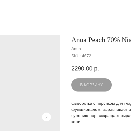
Anua Peach 70% Nia
Anua
SKU:
4672
2290,00
р.
В КОРЗИНУ
Сыворотка с персиком для гл
функционалом: выравнивает и
сужению пор, сокращает выраб
кожи.