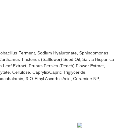
Lactobacillus Ferment, Sodium Hyaluronate, Sphingomonas
arthamus Tinctorius (Safflower) Seed Oil, Salvia Hispanica
a Leaf Extract, Prunus Persica (Peach) Flower Extract,
tate, Cellulose, Caprylic/Capric Triglyceride,
yanocobalamin, 3-O-Ethyl Ascorbic Acid, Ceramide NP,