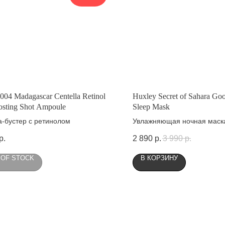
04 Madagascar Centella Retinol
Huxley Secret of Sahara Go
osting Shot Ampoule
Sleep Mask
-бустер с ретинолом
Увлажняющая ночная маск
р.
2 890
р.
3 990
р.
 OF STOCK
В КОРЗИНУ