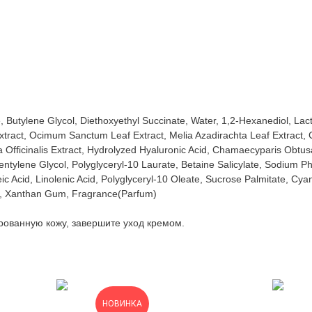
de, Butylene Glycol, Diethoxyethyl Succinate, Water, 1,2-Hexanediol, 
xtract, Ocimum Sanctum Leaf Extract, Melia Azadirachta Leaf Extract, C
 Officinalis Extract, Hydrolyzed Hyaluronic Acid, Chamaecyparis Obtus
Pentylene Glycol, Polyglyceryl-10 Laurate, Betaine Salicylate, Sodium Phy
eic Acid, Linolenic Acid, Polyglyceryl-10 Oleate, Sucrose Palmitate, C
cid, Xanthan Gum, Fragrance(Parfum)
рованную кожу, завершите уход кремом.
НОВИНКА