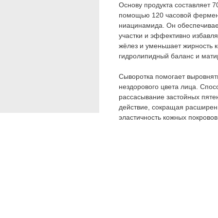
Основу продукта составляет 
помощью 120 часовой фермент
ниацинамида. Он обеспечивае
участки и эффективно избавл
жёлез и уменьшает жирность к
гидролипидный баланс и матир
Сыворотка помогает выровнять
нездорового цвета лица. Спос
рассасывание застойных пят
действие, сокращая расширен
эластичность кожных покровов