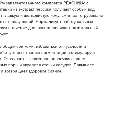
70% запатентованного комплекса
PEACHNIA
: с
ации из экстракт персика получают особый вид
т гладкую и шелковистую кожу, смягчает огрубевшие
яет от шелушений. Нормализует работу сальных
ожи в течение дня, восстанавливает оптимальный
ует.
 общий тон кожи, избавиться от тусклости и
обствует осветлению пигментации и стимулирует
ен. Оказывает выраженное поросуживающее
ных поры и укрепляя стенки сосудов. Повышает
 и возвращает здоровое сияние.