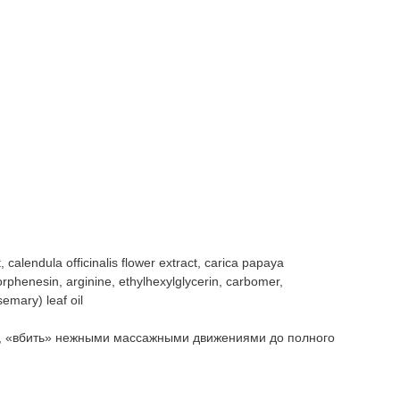
, calendula officinalis flower extract, carica papaya
lorphenesin, arginine, ethylhexylglycerin, carbomer,
semary) leaf oil
о, «вбить» нежными массажными движениями до полного