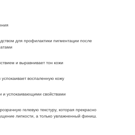
ения
дством для профилактики пигментации после
ратами
ствием и выравнивает тон кожи
и успокаивает воспаленную кожу
и и успокаивающими свойствами
розрачную гелевую текстуру, которая прекрасно
щущение липкости, а только увлажненный финиш.