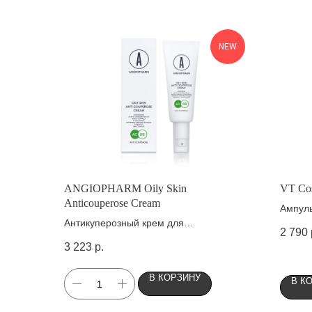
NEW
ANGIOPHARM Oily Skin
VT Co
Anticouperose Cream
Ампуль
Антикуперозный крем для
ПДРН
2 790
себопрофицитной кожи
3 223
р.
В КОРЗИНУ
В К