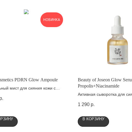
НОВИНКА
smetics PDRN Glow Ampoule
Beauty of Joseon Glow Seru
Propolis+Niacinamide
ный мист для сияния кожи с
Активная сыворотка для си
р.
1 290
р.
ОРЗИНУ
В КОРЗИНУ