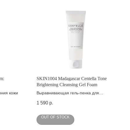
m:
SKIN1004 Madagascar Centella Tone
Brightening Cleansing Gel Foam
яния кожи
Выравнивающая гель-пенка для
умывания
1 590
р.
OUT OF STOCK