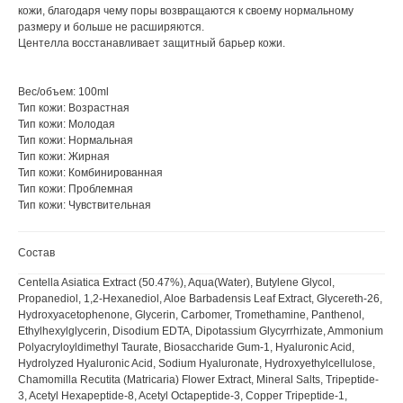
кожи, благодаря чему поры возвращаются к своему нормальному
размеру и больше не расширяются.
Центелла восстанавливает защитный барьер кожи.
Вес/объем: 100ml
Тип кожи: Возрастная
Тип кожи: Молодая
Тип кожи: Нормальная
Тип кожи: Жирная
Тип кожи: Комбинированная
Тип кожи: Проблемная
Тип кожи: Чувствительная
Состав
Centella Asiatica Extract (50.47%), Aqua(Water), Butylene Glycol,
Propanediol, 1,2-Hexanediol, Aloe Barbadensis Leaf Extract, Glycereth-26,
Hydroxyacetophenone, Glycerin, Carbomer, Tromethamine, Panthenol,
Ethylhexylglycerin, Disodium EDTA, Dipotassium Glycyrrhizate, Ammonium
Polyacryloyldimethyl Taurate, Biosaccharide Gum-1, Hyaluronic Acid,
Hydrolyzed Hyaluronic Acid, Sodium Hyaluronate, Hydroxyethylcellulose,
Chamomilla Recutita (Matricaria) Flower Extract, Mineral Salts, Tripeptide-
3, Acetyl Hexapeptide-8, Acetyl Octapeptide-3, Copper Tripeptide-1,