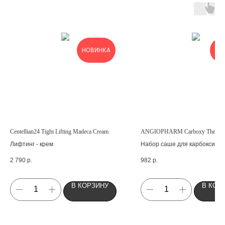
ОН
НОВИНКА
З
Centellian24 Tight Lifting Madeca Cream
ANGIOPHARM Carboxy Therap
Лифтинг - крем
Набор саше для карбокситер
3*15 мл
2 790
р.
982
р.
В КОРЗИНУ
В КОР