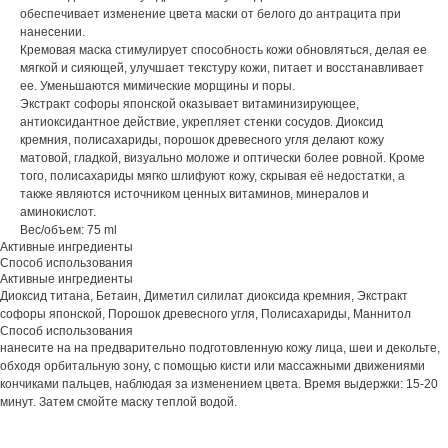
обеспечивает изменение цвета маски от белого до антрацита при
нанесении.
Кремовая маска стимулирует способность кожи обновляться, делая ее
мягкой и сияющей, улучшает текстуру кожи, питает и восстанавливает
ее. Уменьшаются мимические морщины и поры.
Экстракт софоры японской оказывает витаминизирующее,
антиоксидантное действие, укрепляет стенки сосудов. Диоксид
кремния, полисахариды, порошок древесного угля делают кожу
матовой, гладкой, визуально моложе и оптически более ровной. Кроме
того, полисахариды мягко шлифуют кожу, скрывая её недостатки, а
также являются источником ценных витаминов, минералов и
аминокислот.
Вес/объем: 75 ml
Активные ингредиенты
Способ использования
Активные ингредиенты
Диоксид титана, Бетаин, Диметил силилат диоксида кремния, Экстракт
софоры японской, Порошок древесного угля, Полисахариды, Маннитол
Способ использования
нанесите на на предварительно подготовленную кожу лица, шеи и декольте,
обходя орбитальную зону, с помощью кисти или массажными движениями
кончиками пальцев, наблюдая за изменением цвета. Время выдержки: 15-20
минут. Затем смойте маску теплой водой.