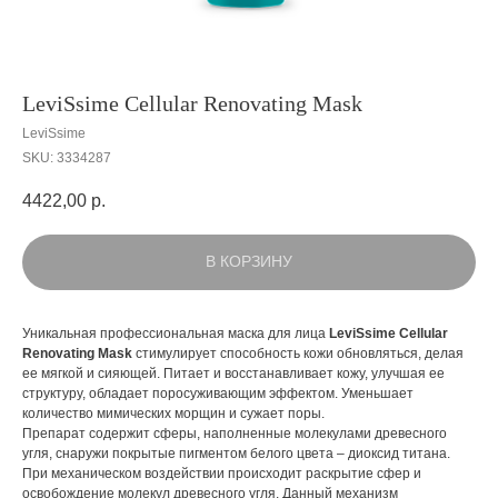
LeviSsime Cellular Renovating Mask
LeviSsime
SKU:
3334287
4422,00
р.
В КОРЗИНУ
Уникальная профессиональная маска для лица
LeviSsime Cellular
Renovating Mask
стимулирует способность кожи обновляться, делая
ее мягкой и сияющей. Питает и восстанавливает кожу, улучшая ее
структуру, обладает поросуживающим эффектом. Уменьшает
количество мимических морщин и сужает поры.
Препарат содержит сферы, наполненные молекулами древесного
угля, снаружи покрытые пигментом белого цвета – диоксид титана.
При механическом воздействии происходит раскрытие сфер и
освобождение молекул древесного угля. Данный механизм