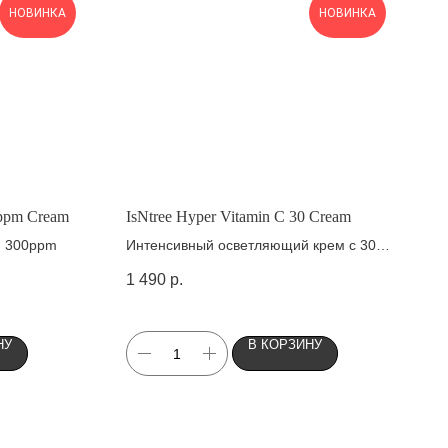
НОВИНКА
НОВИНКА
0ppm Cream
IsNtree Hyper Vitamin C 30 Cream
м 300ppm
Интенсивный осветляющий крем с 30%
витамина C
1 490
р.
НУ
В КОРЗИНУ