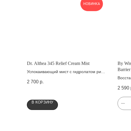
НОВИНКА
Dr. Althea 345 Relief Cream Mist
By Wis
Barrie
Успокаивающий мист с гидролатом риса
и пантенолом
Восст
2 700
р.
чаем 
2 590
В КОРЗИНУ