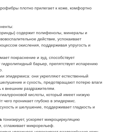
крофибры плотно прилегает к коже, комфортно
ненты:
оринды) содержит полифенолы, минералы и
вовоспалительное действие, успокаивает
роцессом окисления, поддерживая упругость и
мает покраснение и зуд, способствует
т гидролипидный барьер, препятствует испарению
ю.
ми эпидермиса: они укрепляют естественный
 шелушение и сухость, предотвращают потерю влаги
ь к внешним раздражителям.
гиалуроновой кислоты, который имеет низкую
т чего проникает глубоко в эпидермис.
сухость и шелушение, поддерживает гладкость и
а
тонизирует, ускоряет микроциркуляцию
и, сглаживает микрорельеф.
нсивно увлажняет, успокаивает раздражённую кожу.