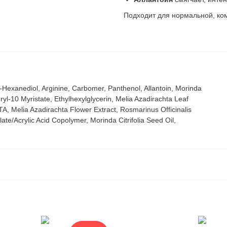
Подходит для нормальной, ко
2-Hexanediol, Arginine, Carbomer, Panthenol, Allantoin, Morinda
ceryl-10 Myristate, Ethylhexylglycerin, Melia Azadirachta Leaf
A, Melia Azadirachta Flower Extract, Rosmarinus Officinalis
te/Acrylic Acid Copolymer, Morinda Citrifolia Seed Oil,