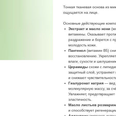
Тонкая тканевая основа из ми
ощущается на лице.
Основные действующие компо
Экстракт и масло нони
(м
витамины. Оказывает проти
раздражение и борется с п
молодость кожи.
Пантенол
(витамин B5) сни
восстановлению. Укрепляе
влаги, сухости и шелушени
Церамиды
схожи с липида
защитный слой, устраняют
и снижают чувствительност
Гиалуронат натрия
— вид 
молекулярную массу, за счё
Увлажняет, предотвращает 
эластичность.
Масло листьев розмарин
и способствует регенераци
Аллантоин
смягчает, инте