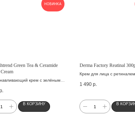
НОВИНКА
htrend Green Tea & Ceramide
Derma Factory Reatinal 30
r Cream
Крем для лица с ретинале
анавливающий крем с зелёным
1 490
р.
и церамидами
р.
В КОРЗИНУ
В КОРЗИ