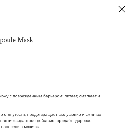
oule Mask
кожу с повреждённым барьером: питает, смягчает и
е стянутости, предотвращает шелушение и смягчает
т антиоксидантное действие, придаёт здоровое
 к нанесению макияжа.