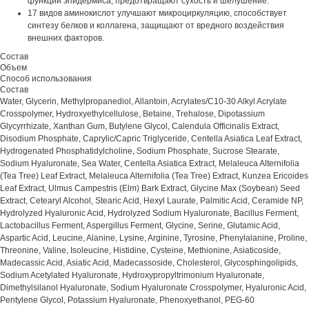
функции эпидермиса, предотвращают сухость и шелушение.
17 видов аминокислот улучшают микроциркуляцию, способствует
синтезу белков и коллагена, защищают от вредного воздействия
внешних факторов.
Состав
Объем
Способ использования
Состав
Water, Glycerin, Methylpropanediol, Allantoin, Acrylates/C10-30 Alkyl Acrylate
Crosspolymer, Hydroxyethylcellulose, Betaine, Trehalose, Dipotassium
Glycyrrhizate, Xanthan Gum, Butylene Glycol, Calendula Officinalis Extract,
Disodium Phosphate, Caprylic/Capric Triglyceride, Centella Asiatica Leaf Extract,
Hydrogenated Phosphatidylcholine, Sodium Phosphate, Sucrose Stearate,
Sodium Hyaluronate, Sea Water, Centella Asiatica Extract, Melaleuca Alternifolia
(Tea Tree) Leaf Extract, Melaleuca Alternifolia (Tea Tree) Extract, Kunzea Ericoides
Leaf Extract, Ulmus Campestris (Elm) Bark Extract, Glycine Max (Soybean) Seed
Extract, Cetearyl Alcohol, Stearic Acid, Hexyl Laurate, Palmitic Acid, Ceramide NP,
Hydrolyzed Hyaluronic Acid, Hydrolyzed Sodium Hyaluronate, Bacillus Ferment,
Lactobacillus Ferment, Aspergillus Ferment, Glycine, Serine, Glutamic Acid,
Aspartic Acid, Leucine, Alanine, Lysine, Arginine, Tyrosine, Phenylalanine, Proline,
Threonine, Valine, Isoleucine, Histidine, Cysteine, Methionine, Asiaticoside,
Madecassic Acid, Asiatic Acid, Madecassoside, Cholesterol, Glycosphingolipids,
Sodium Acetylated Hyaluronate, Hydroxypropyltrimonium Hyaluronate,
Dimethylsilanol Hyaluronate, Sodium Hyaluronate Crosspolymer, Hyaluronic Acid,
Pentylene Glycol, Potassium Hyaluronate, Phenoxyethanol, PEG-60