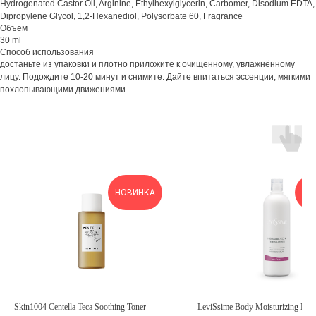
Hydrogenated Castor Oil, Arginine, Ethylhexylglycerin, Carbomer, Disodium EDTA,
Dipropylene Glycol, 1,2-Hexanediol, Polysorbate 60, Fragrance
Объем
30 ml
Способ использования
достаньте из упаковки и плотно приложите к очищенному, увлажнённому
лицу. Подождите 10-20 минут и снимите. Дайте впитаться эссенции, мягкими
похлопывающими движениями.
ОН
НОВИНКА
З
Skin1004 Centella Teca Soothing Toner
LeviSsime Body Moisturizing Mil