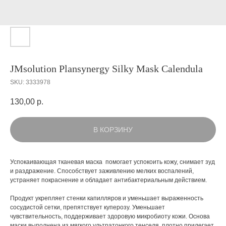
JMsolution Plansynergy Silky Mask Calendula
SKU:
3333978
130,00
р.
В КОРЗИНУ
Успокаивающая тканевая маска помогает успокоить кожу, снимает зуд
и раздражение. Способствует заживлению мелких воспалений,
устраняет покраснение и обладает антибактериальным действием.
Продукт укрепляет стенки капилляров и уменьшает выраженность
сосудистой сетки, препятствует куперозу. Уменьшает
чувствительность, поддерживает здоровую микробиоту кожи. Основа
маски выполнена из мягкого ультратонкого тенселя, плотно прилегает