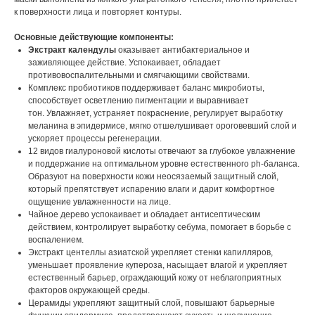
к поверхности лица и повторяет контуры.
Основные действующие компоненты:
Экстракт календулы
оказывает антибактериальное и
заживляющее действие. Успокаивает, обладает
противовоспалительными и смягчающими свойствами.
Комплекс пробиотиков поддерживает баланс микробиоты,
способствует осветлению пигментации и выравнивает
тон. Увлажняет, устраняет покраснение, регулирует выработку
меланина в эпидермисе, мягко отшелушивает ороговевший слой и
ускоряет процессы регенерации.
12 видов гиалуроновой кислоты отвечают за глубокое увлажнение
и поддержание на оптимальном уровне естественного ph-баланса.
Образуют на поверхности кожи неосязаемый защитный слой,
который препятствует испарению влаги и дарит комфортное
ощущение увлажненности на лице.
Чайное дерево успокаивает и обладает антисептическим
действием, контролирует выработку себума, помогает в борьбе с
воспалением.
Экстракт центеллы азиатской укрепляет стенки капилляров,
уменьшает проявление купероза, насыщает влагой и укрепляет
естественный барьер, ограждающий кожу от неблагоприятных
факторов окружающей среды.
Церамиды укрепляют защитный слой, повышают барьерные