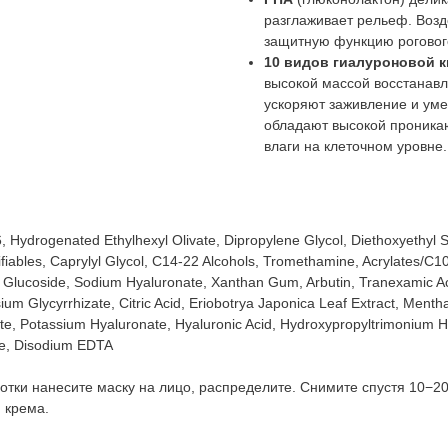
разглаживает рельеф. Возд
защитную функцию рогового
10 видов гиалуроновой 
высокой массой восстанавл
ускоряют заживление и ум
обладают высокой проника
влаги на клеточном уровне.
6, Hydrogenated Ethylhexyl Olivate, Dipropylene Glycol, Diethoxyethyl 
fiables, Caprylyl Glycol, C14-22 Alcohols, Tromethamine, Acrylates/C1
l Glucoside, Sodium Hyaluronate, Xanthan Gum, Arbutin, Tranexamic Acid
 Glycyrrhizate, Citric Acid, Eriobotrya Japonica Leaf Extract, Mentha 
te, Potassium Hyaluronate, Hyaluronic Acid, Hydroxypropyltrimonium
te, Disodium EDTA
тки нанесите маску на лицо, распределите. Снимите спустя 10−20 
 крема.