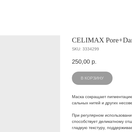
CELIMAX Pore+Dark
SKU:
3334299
250,00
р.
В КОРЗИНУ
Маска сокращает пигментацию
сальных нитей и других несов
При регулярном использовани
способствует деликатному от
гладкую текстуру, поддерживае