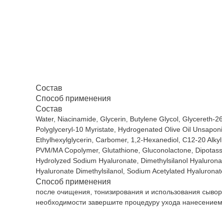
Состав
Способ применения
Состав
Water, Niacinamide, Glycerin, Butylene Glycol, Glycereth-2
Polyglyceryl-10 Myristate, Hydrogenated Olive Oil Unsaponi
Ethylhexylglycerin, Carbomer, 1,2-Hexanediol, C12-20 Alky
PVM/MA Copolymer, Glutathione, Gluconolactone, Dipotassium
Hydrolyzed Sodium Hyaluronate, Dimethylsilanol Hyalurona
Hyaluronate Dimethylsilanol, Sodium Acetylated Hyalurona
Способ применения
после очищения, тонизирования и использования сыворо
необходимости завершите процедуру ухода нанесением