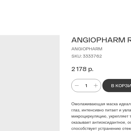
ANGIOPHARM Re
ANGIOPHARM
SKU:
3333762
р.
2 178
В КОРЗ
Омолаживающая маска идеальн
глаз, интенсивно питает и увл
микроциркуляцию, укрепляет т
оказывает антиоксидантное, 
способствует устранению отек