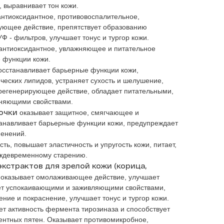
выравнивает тон кожи.
нтиоксидантное, противовоспалительное,
ующее действие, препятствует образованию
Ф - фильтров, улучшает тонус и тургор кожи.
 антиоксидантное, увлажняющее и питательное
 функции кожи.
сстанавливает барьерные функции кожи,
ческих липидов, устраняет сухость и шелушение,
 регенерирующее действие, обладает питательными,
няющими свойствами.
очки
оказывает защитное, смягчающее и
анавливает барьерные функции кожи, предупреждает
менений.
сть, повышает эластичность и упругость кожи, питает,
еждевременному старению.
экстрактов
для зрелой кожи (корица,
оказывает омолаживающее действие, улучшает
ет успокаивающими и заживляющими свойствами,
ние и покраснение, улучшает тонус и тургор кожи.
т активность фермента тирозиназа и способствует
ентных пятен. Оказывает противомикробное,