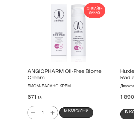
ОНЛАЙН-
ЗАКАЗ
ANGIOPHARM OIl-Free Biome
Huxle
Cream
Radi
БИОМ-БАЛАНС КРЕМ
Двухфа
экстра
р.
671
1 89
В КОРЗИНУ
В К