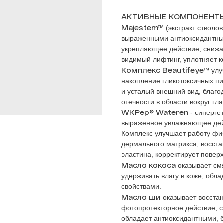
АКТИВНЫЕ КОМПОНЕНТ
Majestem™
(экстракт стволов
выраженными антиоксидантны
укрепляющее действие, снижа
видимый лифтинг, уплотняет 
Комплекс Beautifeye™
улу
накопление гликотоксичных пи
и усталый внешний вид, благо
отечности в области вокруг гл
WKPep® Wateren
- cинерге
выраженное увлажняющее дейс
Комплекс улучшает работу фиб
дермального матрикса, восст
эластина, корректирует повер
Масло кокоса
оказывает см
удерживать влагу в коже, об
свойствами.
Масло ши
оказывает восста
фотопротекторное действие, с
обладает антиоксидантными, 