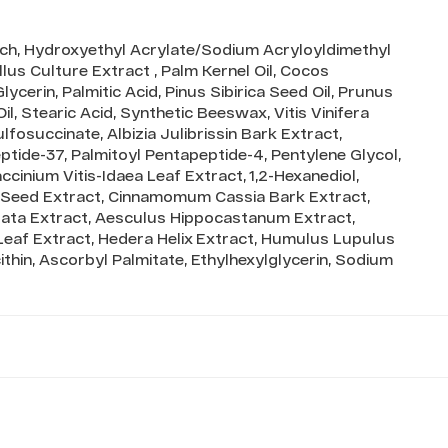
ch, Hydroxyethyl Acrylate/Sodium Acryloyldimethyl
s Culture Extract , Palm Kernel Oil, Cocos
cerin, Palmitic Acid, Pinus Sibirica Seed Oil, Prunus
, Stearic Acid, Synthetic Beeswax, Vitis Vinifera
fosuccinate, Albizia Julibrissin Bark Extract,
tide-37, Palmitoyl Pentapeptide-4, Pentylene Glycol,
inium Vitis-Idaea Leaf Extract, 1,2-Hexanediol,
 Seed Extract, Cinnamomum Cassia Bark Extract,
data Extract, Aesculus Hippocastanum Extract,
Leaf Extract, Hedera Helix Extract, Humulus Lupulus
ithin, Ascorbyl Palmitate, Ethylhexylglycerin, Sodium