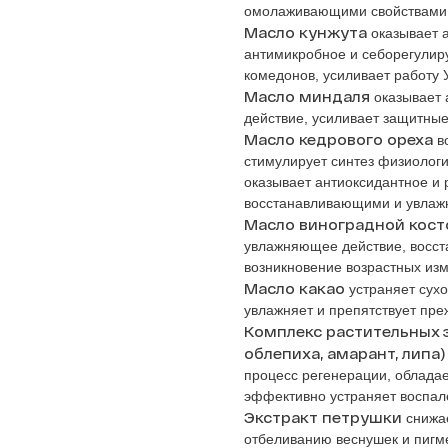
омолаживающими свойствами, 
Масло кунжута
оказывает а
антимикробное и себорегулир
комедонов, усиливает работу У
Масло миндаля
оказывает
действие, усиливает защитные
Масло кедрового ореха
во
стимулирует синтез физиологи
оказывает антиоксидантное и
восстанавливающими и увлаж
Масло виноградной кост
увлажняющее действие, восст
возникновение возрастных из
Масло какао
устраняет сухо
увлажняет и препятствует пр
Комплекс растительных 
облепиха, амарант, липа)
процесс регенерации, облада
эффективно устраняет воспале
Экстракт петрушки
снижае
отбеливанию веснушек и пигм