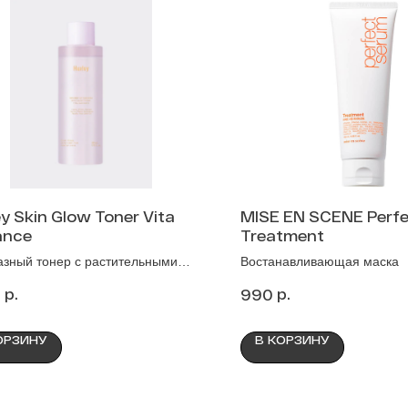
y Skin Glow Toner Vita
MISE EN SCENE Perf
ance
Treatment
зный тонер с растительными
Востанавливающая маска
ктами для сияния кожи
р.
р.
0
990
ОРЗИНУ
В КОРЗИНУ