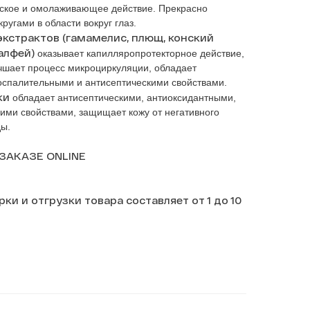
еское и омолаживающее действие. Прекрасно
ругами в области вокруг глаз.
кстрактов (гамамелис, плющ, конский
алфей)
оказывает капилляропротекторное действие,
учшает процесс микроциркуляции, обладает
спалительными и антисептическими свойствами.
ки
обладает антисептическими, антиоксидантными,
и свойствами, защищает кожу от негативного
ы.
ЗАКАЗЕ ONLINE
ки и отгрузки товара составляет от 1 до 10