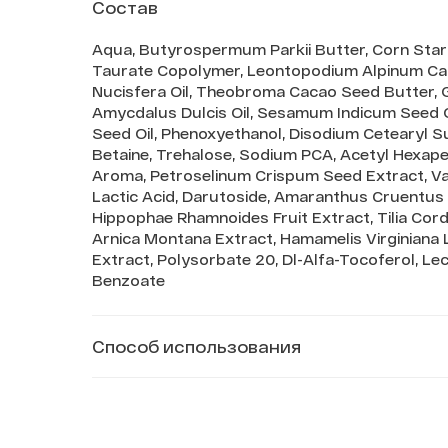
Состав
Aqua, Butyrospermum Parkii Butter, Corn Star
Taurate Copolymer, Leontopodium Alpinum Callu
Nucisfera Oil, Theobroma Cacao Seed Butter, Gly
Amycdalus Dulcis Oil, Sesamum Indicum Seed Oil
Seed Oil, Phenoxyethanol, Disodium Cetearyl Sul
Betaine, Trehalose, Sodium PCA, Acetyl Hexapep
Aroma, Petroselinum Сrispum Seed Extract, Vacc
Lactic Acid, Darutoside, Amaranthus Cruentus
Hippophae Rhamnoides Fruit Extract, Tilia Cor
Arnica Montana Extract, Hamamelis Virginiana 
Extract, Polysorbate 20, Dl-Alfa-Tocoferol, Lec
Benzoate
Способ использования