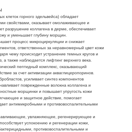
Ы
ых клеток горного эдельвейса) обладает
ми свойствами, оказывает омолаживающее и
ет разрушение коллагена в дерме, обеспечивает
кожу и уменьшает глубину морщин.
чшает процесс микроциркуляции и снижает
гментов, ответственных за неравномерный цвет кожи
даря чему происходит устранение темных кругов и
аз, а также наблюдается лифтинг верхнего века.
тический пептидный комплекс, оказывающий
твие за счет активизации акваглицеропоринов.
робластов, усиливает синтез компонентов
анавливает поврежденные волокна коллагена и
хностные морщинки и повышает упругость кожи
ягчающее и защитное действие, помогает
ладает антимикробными и противовоспалительными
навливающее, увлажняющее, регенерирующее и
пособствует успокоению и регенерации кожи,
бактерицидными, противовоспалительными и