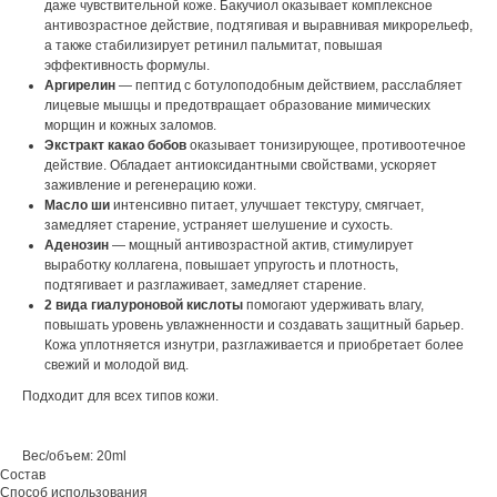
даже чувствительной коже. Бакучиол оказывает комплексное
антивозрастное действие, подтягивая и выравнивая микрорельеф,
а также стабилизирует ретинил пальмитат, повышая
эффективность формулы.
Аргирелин
— пептид с ботулоподобным действием, расслабляет
лицевые мышцы и предотвращает образование мимических
морщин и кожных заломов.
Экстракт какао бобов
оказывает тонизирующее, противоотечное
действие. Обладает антиоксидантными свойствами, ускоряет
заживление и регенерацию кожи.
Масло ши
интенсивно питает, улучшает текстуру, смягчает,
замедляет старение, устраняет шелушение и сухость.
Аденозин
— мощный антивозрастной актив, стимулирует
выработку коллагена, повышает упругость и плотность,
подтягивает и разглаживает, замедляет старение.
2 вида гиалуроновой кислоты
помогают удерживать влагу,
повышать уровень увлажненности и создавать защитный барьер.
Кожа уплотняется изнутри, разглаживается и приобретает более
свежий и молодой вид.
Подходит для всех типов кожи.
Вес/объем: 20ml
Состав
Способ использования