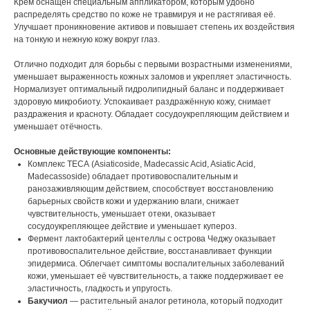
Крем оснащён специальным аппликатором, которым удобно
распределять средство по коже не травмируя и не растягивая её.
Улучшает проникновение активов и повышает степень их воздействия
на тонкую и нежную кожу вокруг глаз.
Отлично подходит для борьбы с первыми возрастными изменениями,
уменьшает выраженность кожных заломов и укрепляет эластичность.
Нормализует оптимальный гидролипидный баланс и поддерживает
здоровую микробиоту. Успокаивает раздражённую кожу, снимает
раздражения и красноту. Обладает сосудоукрепляющим действием и
уменьшает отёчность.
Основные действующие компоненты:
Комплекс TECA (Asiaticoside, Madecassic Acid, Asiatic Acid,
Madecassoside) обладает противовоспалительным и
ранозаживляющим действием, способствует восстановлению
барьерных свойств кожи и удержанию влаги, снижает
чувствительность, уменьшает отеки, оказывает
сосудоукрепляющее действие и уменьшает купероз.
Фермент лактобактерий центеллы с острова Чеджу оказывает
противовоспалительное действие, восстанавливает функции
эпидермиса. Облегчает симптомы воспалительных заболеваний
кожи, уменьшает её чувствительность, а также поддерживает ее
эластичность, гладкость и упругость.
Бакучиол
— растительный аналог ретинола, который подходит