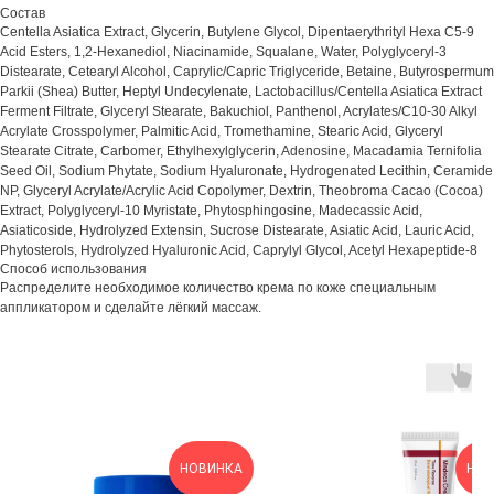
Состав
Centella Asiatica Extract, Glycerin, Butylene Glycol, Dipentaerythrityl Hexa C5-9
Acid Esters, 1,2-Hexanediol, Niacinamide, Squalane, Water, Polyglyceryl-3
Distearate, Cetearyl Alcohol, Caprylic/Capric Triglyceride, Betaine, Butyrospermum
Parkii (Shea) Butter, Heptyl Undecylenate, Lactobacillus/Centella Asiatica Extract
Ferment Filtrate, Glyceryl Stearate, Bakuchiol, Panthenol, Acrylates/C10-30 Alkyl
Acrylate Crosspolymer, Palmitic Acid, Tromethamine, Stearic Acid, Glyceryl
Stearate Citrate, Carbomer, Ethylhexylglycerin, Adenosine, Macadamia Ternifolia
Seed Oil, Sodium Phytate, Sodium Hyaluronate, Hydrogenated Lecithin, Ceramide
NP, Glyceryl Acrylate/Acrylic Acid Copolymer, Dextrin, Theobroma Cacao (Cocoa)
Extract, Polyglyceryl-10 Myristate, Phytosphingosine, Madecassic Acid,
Asiaticoside, Hydrolyzed Extensin, Sucrose Distearate, Asiatic Acid, Lauric Acid,
Phytosterols, Hydrolyzed Hyaluronic Acid, Caprylyl Glycol, Acetyl Hexapeptide-8
Способ использования
Распределите необходимое количество крема по коже специальным
аппликатором и сделайте лёгкий массаж.
НОВИНКА
НОВ