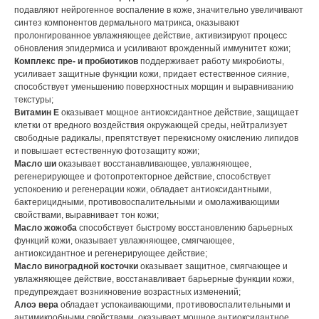
подавляют нейрогенное воспаление в коже, значительно увеличивают
синтез компонентов дермального матрикса, оказывают
пролонгированное увлажняющее действие, активизируют процесс
обновления эпидермиса и усиливают врожденный иммунитет кожи;
Комплекс пре- и пробиотиков
поддерживает работу микробиоты,
усиливает защитные функции кожи, придает естественное сияние,
способствует уменьшению поверхностных морщин и выравниванию
текстуры;
Витамин Е
оказывает мощное антиоксидантное действие, защищает
клетки от вредного воздействия окружающей среды, нейтрализует
свободные радикалы, препятствует перекисному окислению липидов
и повышает естественную фотозащиту кожи;
Масло ши
оказывает восстанавливающее, увлажняющее,
регенерирующее и фотопротекторное действие, способствует
успокоению и регенерации кожи, обладает антиоксидантными,
бактерицидными, противовоспалительными и омолаживающими
свойствами, выравнивает тон кожи;
Масло жожоба
способствует быстрому восстановлению барьерных
функций кожи, оказывает увлажняющее, смягчающее,
антиоксидантное и регенерирующее действие;
Масло виноградной косточки
оказывает защитное, смягчающее и
увлажняющее действие, восстанавливает барьерные функции кожи,
предупреждает возникновение возрастных изменений;
Алоэ вера
обладает успокаивающими, противовоспалительными и
антимикробными свойствами, оказывает мощное антиоксидантное