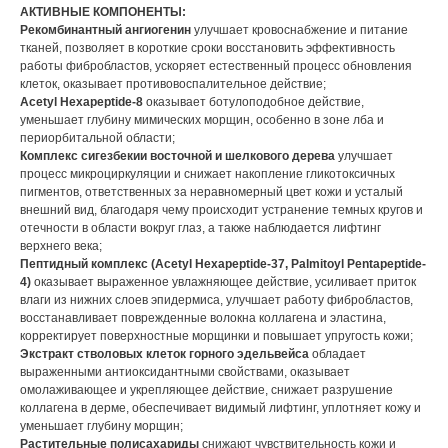
АКТИВНЫЕ КОМПОНЕНТЫ:
Рекомбинантный ангиогенин
улучшает кровоснабжение и питание
тканей, позволяет в короткие сроки восстановить эффективность
работы фибробластов, ускоряет естественный процесс обновления
клеток, оказывает противовоспалительное действие;
Acetyl Hexapeptide-8
оказывает ботулоподобное действие,
уменьшает глубину мимических морщин, особенно в зоне лба и
периорбитальной области;
Комплекс сигезбекии восточной и шелкового дерева
улучшает
процесс микроциркуляции и снижает накопление гликотоксичных
пигментов, ответственных за неравномерный цвет кожи и усталый
внешний вид, благодаря чему происходит устранение темных кругов и
отечности в области вокруг глаз, а также наблюдается лифтинг
верхнего века;
Пептидный комплекс (Acetyl Hexapeptide-37, Palmitoyl Pentapeptide-
4)
оказывает выраженное увлажняющее действие, усиливает приток
влаги из нижних слоев эпидермиса, улучшает работу фибробластов,
восстанавливает поврежденные волокна коллагена и эластина,
корректирует поверхностные морщинки и повышает упругость кожи;
Экстракт стволовых клеток горного эдельвейса
обладает
выраженными антиоксидантными свойствами, оказывает
омолаживающее и укрепляющее действие, снижает разрушение
коллагена в дерме, обеспечивает видимый лифтинг, уплотняет кожу и
уменьшает глубину морщин;
Растительные полисахариды
снижают чувствительность кожи и