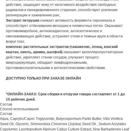
действие, защищает кожу от негативного воздействия свободных
радикалов и преждевременного старения, способствует усилению
регенерации и заживлению ран;
Экстракт петрушки
снижает активность фермента тирозиназа и
способствует отбеливанию веснушек и пигментных пятен. Оказывает
противомикробное, антиоксидантное, антисептическое и
омолаживающее действие, устраняет отеки и темные круги в области
вокруг глаз;
комплекс растительных экстрактов (гамамелис, плющ, конский
каштан, хмель, арника, шалфей)
оказывает капилляропротекторное
действие, укрепляет стенки сосудов, улучшает процесс
микроциркуляции, обладает лимфодренажными,
противовоспалительными и антисептическими свойствами.
ДОСТУПНО ТОЛЬКО ПРИ ЗАКАЗЕ ОНЛАЙН
*ОНЛАЙН-ЗАКАЗ: Срок сборки и отгрузки товара составляет от 1 до
10 рабочих дней.
Состав
Способ использования
Состав
Aqua, Caprylic/Capric Triglyceride, Butyrospermum Parkii Butter, Vitis Vinifera
Seed Oil, Glycerin, Simmondsia Chinensis (Jojoba) Seed Oil , Sodium Acrylates
Copolymer, Leontopodium Alpinum Callus Culture Extract, Aloe Barbadensis Leaf