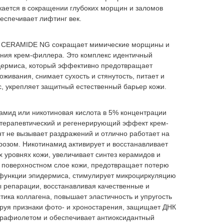
жается в сокращении глубоких морщин и заломов
беспечивает лифтинг век.
с CERAMIDE NG сокращает мимические морщины и
ения крем-филлера. Это комплекс идентичный
ермиса, который эффективно предотвращает
живания, снимает сухость и стянутость, питает и
, укрепляет защитный естественный барьер кожи.
амид или никотиновая кислота в 5% концентрации
терапевтический и регенерирующий эффект крем-
т не вызывает раздражений и отлично работает на
ерозом. Никотинамид активирует и восстанавливает
 уровнях кожи, увеличивает синтез керамидов и
 поверхностном слое кожи, предотвращает потерю
 функции эпидермиса, стимулирует микроциркуляцию
ы репарации, восстанавливая качественные и
тика коллагена, повышает эластичность и упругость
руя признаки фото- и хроностарения, защищает ДНК
трафиолетом и обеспечивает антиоксидантный