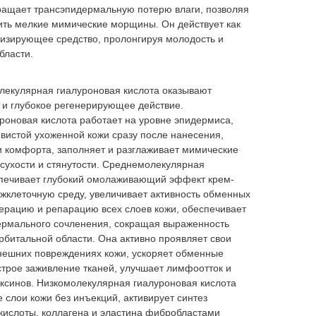
ращает трансэпидермальную потерю влаги, позволяя
ить мелкие мимические морщины. Он действует как
изирующее средство, пролонгируя молодость и
бласти.
олекулярная гиалуроновая кислота оказывают
и глубокое регенерирующее действие.
оновая кислота работает на уровне эпидермиса,
вистой ухоженной кожи сразу после нанесения,
 комфорта, заполняет и разглаживает мимические
сухости и стянутости. Среднемолекулярная
спечивает глубокий омолаживающий эффект крем-
жклеточную среду, увеличивает активность обменных
нерацию и репарацию всех слоев кожи, обеспечивает
рмального сочленения, сокращая выраженность
битальной области. Она активно проявляет свои
внешних повреждениях кожи, ускоряет обменные
трое заживление тканей, улучшает лимфоотток и
ксинов. Низкомолекулярная гиалуроновая кислота
 слои кожи без инъекций, активирует синтез
кислоты, коллагена и эластина фибробластами