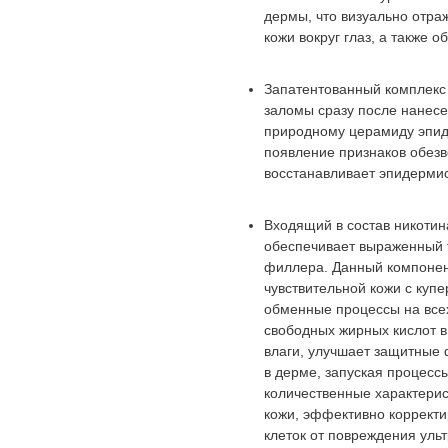
дермы, что визуально отра
кожи вокруг глаз, а также о
Запатентованный комплек
заломы сразу после нанес
природному церамиду эпид
появление признаков обезво
восстанавливает эпидермис
Входящий в состав никотин
обеспечивает выраженный 
филлера. Данный компонен
чувствительной кожи с куп
обменные процессы на всех
свободных жирных кислот в
влаги, улучшает защитные
в дерме, запуская процесс
количественные характерис
кожи, эффективно корректи
клеток от повреждения уль