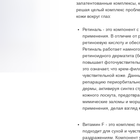
запатентованные комплексы, к
решая целый комплекс пробле
кожи вокруг глаз:
Ретиналь - это компонент 
применения. В отличие от 
ретиноевую кислоту и обе
Ретиналь работает намного
ретиноидного дерматита (б
повышает фоточувствительн
это означает, что крем-фи
чувствительной коже. Данн
репарацию периорбитально
дермы, активируя синтез с
кожного лоскута, предотвра
мимические заломы и морщи
применения, делая взгляд
Витамин F - это комплекс 
подходит для сухой и чувс
раздражениям. Компонент у