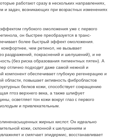
оторые работают сразу в нескольких направлениях,
м и задач, возникающих при возрастных изменениях
с эффектом глубокого омоложения уже с первого
ретинола, он быстрее преобразуется в транс-
спечивает более быстрый эффект омоложения.
 комфортнее, чем ретинол, не вызывает
ез раздражений, покраснений и шелушений), и не
ость (без риска образования пигментных пятен). А
ллер отлично подходит даже самой нежной и
ый компонент обеспечивает глубокую регенерацию и
й области, повышает активность фибробластов
труктурных белков кожи, способствует сокращению
щая птоз верхнего века, а также шлифует
ны, осветляет тон кожи вокруг глаз с первого
 молодым и привлекательным.
полиненасыщенных жирных кислот. Он идеально
твительной кожи, склонной к шелушениям и
влажняет и смягчает эпидермис, восстанавливает