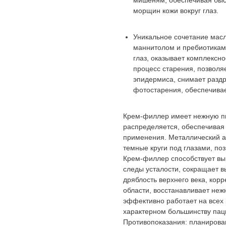
мишеням, обеспечивая быс
морщин кожи вокруг глаз.
Уникальное сочетание мас
маннитолом и пребиотиками
глаз, оказывает комплексн
процесс старения, позволяе
эпидермиса, снимает раздр
фотостарения, обеспечива
Крем-филлер имеет нежную пит
распределяется, обеспечивая
применения. Металлический а
темные круги под глазами, по
Крем-филлер способствует вы
следы усталости, сокращает в
дряблость верхнего века, кор
области, восстанавливает неж
эффективно работает на всех 
характерном большинству пац
Противопоказания: планирова