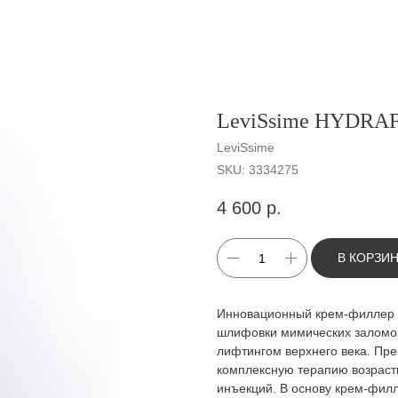
LeviSsime HYDRA
LeviSsime
SKU:
3334275
4 600
р.
В КОРЗИ
Инновационный крем-филлер 
шлифовки мимических заломо
лифтингом верхнего века. Пр
комплексную терапию возраст
инъекций. В основу крем-фил