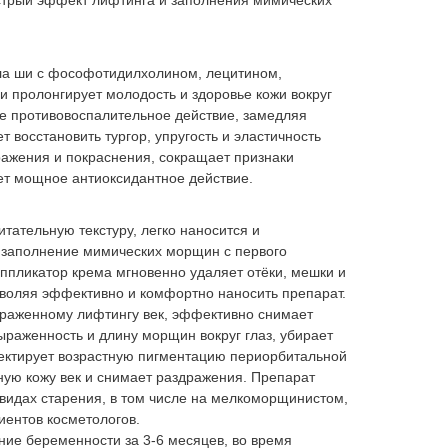
трый эффект лифтинга и заполнения мимических
ла ши с фософотидилхолином, лецитином,
 пролонгирует молодость и здоровье кожи вокруг
ое противовоспалительное действие, замедляя
т восстановить тургор, упругость и эластичность
ажения и покраснения, сокращает признаки
ет мощное антиоксидантное действие.
ательную текстуру, легко наносится и
 заполнение мимических морщин с первого
ппликатор крема мгновенно удаляет отёки, мешки и
зволяя эффективно и комфортно наносить препарат.
раженному лифтингу век, эффективно снимает
ыраженность и длину морщин вокруг глаз, убирает
ректирует возрастную пигментацию периорбитальной
ную кожу век и снимает раздражения. Препарат
видах старения, в том числе на мелкоморщинистом,
иентов косметологов.
ние беременности за 3-6 месяцев, во время