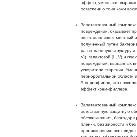
эффект, уменьшая выражен
осветлению тона кожи вокру
Запатентованный комплек
повреждений, оказывает п
восстанавливает местный и
полученный путем бактери
разветвленную структуру и 
VI), галактозой (II, V) и г
повреждений, вызванных вн
ускорители старения. Уме
периорбитальной области 
ß-эндорфинов, что позвол
эффект крем-филлера.
Запатентованный комплек
естественную защитную об
обезвоживания, благодаря 
плёнки, без жирности и без
проникновению всех видов 