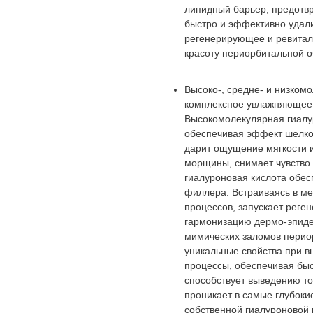
липидный барьер, предотв
быстро и эффективно удал
регенерирующее и ревитал
красоту периорбитальной о
Высоко-, средне- и низком
комплексное увлажняющее 
Высокомолекулярная гиалур
обеспечивая эффект шелко
дарит ощущение мягкости и
морщины, снимает чувство 
гиалуроновая кислота обе
филлера. Встраиваясь в ме
процессов, запускает реге
гармонизацию дермо-эпиде
мимических заломов периор
уникальные свойства при 
процессы, обеспечивая быс
способствует выведению то
проникает в самые глубокие
собственной гиалуроновой 