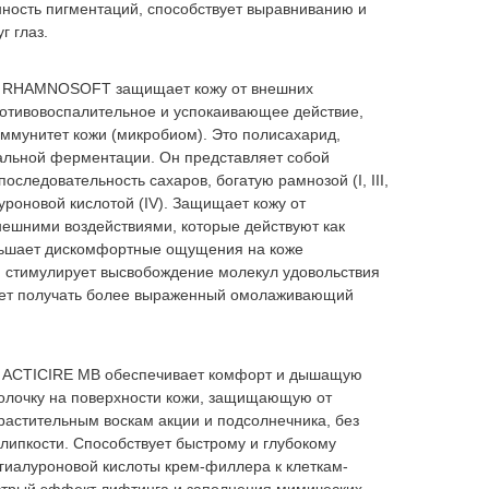
ность пигментаций, способствует выравниванию и
г глаз.
с RHAMNOSOFT защищает кожу от внешних
ротивовоспалительное и успокаивающее действие,
ммунитет кожи (микробиом). Это полисахарид,
альной ферментации. Он представляет собой
последовательность сахаров, богатую рамнозой (I, III,
люкуроновой кислотой (IV). Защищает кожу от
ешними воздействиями, которые действуют как
ньшает дискомфортные ощущения на коже
и стимулирует высвобождение молекул удовольствия
яет получать более выраженный омолаживающий
с ACTICIRE MB обеспечивает комфорт и дышащую
олочку на поверхности кожи, защищающую от
растительным воскам акции и подсолнечника, без
 липкости. Способствует быстрому и глубокому
гиалуроновой кислоты крем-филлера к клеткам-