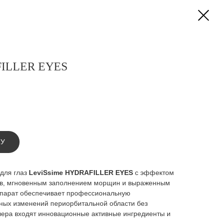
FILLER EYES
НУ
для глаз
LeviSsime HYDRAFILLER EYES
с эффектом
в, мгновенным заполнением морщин и выраженным
епарат обеспечивает профессиональную
ных изменений периорбитальной области без
лера входят инновационные активные ингредиенты и