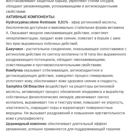
восстанавливают защитный барьер, укрепляют стенки сосудов,
обладают увлажняющими, успокаивающими и антиоксидантными
свойствами.
АКТИВНЫЕ КОМПОНЕНТЫ:
Hydroxypinacolone Retinoate 0,01%
- эфир ретиноевой кислоты,
биологически доступная и максимально стабильная форма витамина
А. Оказывает мощное омолаживающее действие, осветляет
гиперпигментацию, придает коже сияние, помогает в борьбе с акне
без ярко выраженных побочных действий;
Бакучиол -
растительное соединение, показывающее сопоставимое с
ретинолом действие по синтезу коллагена I и III типа без выраженного
раздражающего потенциала, обладает омолаживающими,
осветляющими и противовоспалительными свойствами;
Комбучка
оказывает отбеливающее, антиоксидантное и
детоксицирующее действие, замедляет процесс гликирования,
уплотняет кожу, обеспечивает коже здоровое сияние и гладкость;
Samphira Oil Bioactive
воздействует на рецепторы ретиноевой
кислоты, активизирует процесс обновления эпидермиса и выработку
собственных физиологических липидов, увеличивает синтез
коллагена, выравнивает тон и текстуру кожи, повышает ее упругость,
эластичность, сокращает поры и корректирует поверхностные
морщины. Не вызывает раздражений и повышения чувствительности
кожи к ультрафиолету;
Церамидный комплекс
обеспечивает длительный эффект
увлажнения, успешно применяется для поддерживающей терапии