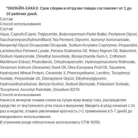
*ОНЛАЙН-ЗАКАЗ: Срок сборки и отгрузки товара составляет от 1 до
10 рабочих дней.
Состав
Способ использования
Состав
Aqua, Caprylic/Capric Triglyceride, Butyrospermum Parkii Butter, Pentylene Glycol,
Saccharomyces/Xylinum/Black Tea Ferment, Glycerin, Isononyl Isononanoate,
Neopentyl Glycol Dicaprylate/ Dicaprate, Sodium Acrylates Copolymer, Propandiol,
Lactobacillus Ferment Lysate, Persea Gratissima Oil, Ribes Nigrum Oil, Bakuchiol,
Sodium Hyaloronate, Dimethyl Isosorbide, Biosaccharide Gum-1, Crithmum
Maritimum Extract, Phytosterols, Dihydroquercetin, Hydroxypinacolone Retinoate,
Sesamum Indicum (Seasame) Seed Oil, Olea Europaea Fruit Oil, Squalane,
Hydrolyzed Wheat Protein, Ceramide 3, Phenoxyethanol, Lecithin, Tocopheryl
Acetate, Polysorbatе-20, Dipropylene Glycol, Ethylhexylglycerin,
Hydroxyethylcellulose, Benzyl Alcohol, Sodium Benzoate, Potassium Sorbate,
Tocopherol, Ascorbyl Palmitate, Disodium EDTA
Способ использования
Нанести вечером тонким слоем на сухую кожу вокруг глаз, распределяя
средство от внутреннего угла глаза к внешнему. Вводить в уход начиная с 2х
раз в неделю, плавно увеличивая кратность (+1 применение в 5-7 дней) до
ежедневного использования.
В утреннем уходе обязательно использовать СПФ 30/50.