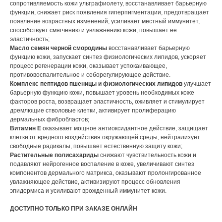
сопротивляемость кожи ультрафиолету, восстанавливает барьерную
функции, снижает риск появления гиперпигментации, предотвращает
появление возрастных изменений, усиливает местный иммунитет,
способствует смягчению и увлажнению кожи, повышает ее
эластичность;
Масло семян черной смородины
восстанавливает барьерную
функцию кожи, запускает синтез физиологических липидов, ускоряет
процесс регенерации кожи, оказывает успокаивающее,
противовоспалительное и себорегулирующее действие.
Комплекс пептидов пшеницы и физиологических липидов
улучшает
барьерную функцию кожи, повышает уровень необходимых коже
факторов роста, возвращает эластичность, оживляет и стимулирует
дремлющие стволовые клетки, активирует пролиферацию
дермальных фибробластов;
Витамин Е
оказывает мощное антиоксидантное действие, защищает
клетки от вредного воздействия окружающей среды, нейтрализует
свободные радикалы, повышает естественную защиту кожи;
Растительные полисахариды
снижают чувствительность кожи и
подавляют нейрогенное воспаление в коже, увеличивают синтез
компонентов дермального матрикса, оказывают пролонгированное
увлажняющее действие, активизируют процесс обновления
эпидермиса и усиливают врожденный иммунитет кожи.
ДОСТУПНО ТОЛЬКО ПРИ ЗАКАЗЕ ОНЛАЙН