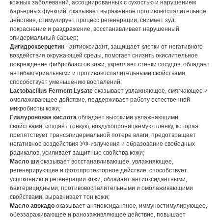
кожных заболеваний, ассоциированных с сухостью и нарушением
барьерных функций, оказывает выраженное противовоспалительное
действие, стимулирует процесс регенерации, снимает зуд,
покраснение и раздражение, восстанавливает нарушенный
эпидермальный барьер;
Дигидрокверцетин
- антиоксидант,
защищает клетки от негативного
воздействия окружающей среды, помогает снизить окислительное
повреждение фибробластов кожи, укрепляет стенки сосудов, обладает
антибактериальными и противовоспалительными свойствами,
способствует уменьшению воспалений;
Lactobacillus Ferment Lysate
оказывает увлажняющее, смягчающее и
омолаживающее действие, поддерживает работу естественной
микробиоты кожи;
Гиалуроновая кислота
обладает высокими увлажняющими
свойствами, создаёт тонкую, воздухопроницаемую пленку, которая
препятствует трансэпидермальной потере влаги, предотвращает
негативное воздействия УФ-излучения и образование свободных
радикалов, усиливает защитные свойства кожи;
Масло ши
оказывает восстанавливающее, увлажняющее,
регенерирующее и фотопротекторное действие, способствует
успокоению и регенерации кожи, обладает антиоксидантными,
бактерицидными, противовоспалительными и омолаживающими
свойствами, выравнивает тон кожи;
Масло авокадо
оказывает антиоксидантное, иммуностимулирующее,
обеззараживающее и ранозаживляющее действие, повышает