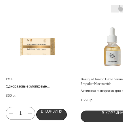
I'ME
Beauty of Joseon Glow Serum:
Propolis+Niacinamide
О
дноразовые хлопковые
Активная сыворотка для сия
полотенца
для лица 60шт
360
р.
1 290
р.
В КОРЗИНУ
В КОРЗИНУ