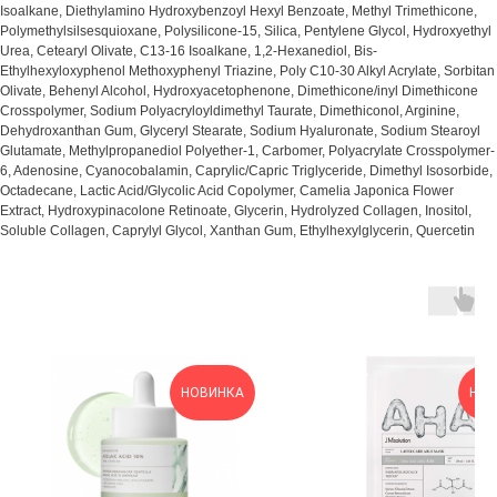
Isoalkane, Diethylamino Hydroxybenzoyl Hexyl Benzoate, Methyl Trimethicone,
Polymethylsilsesquioxane, Polysilicone-15, Silica, Pentylene Glycol, Hydroxyethyl
Urea, Cetearyl Olivate, C13-16 Isoalkane, 1,2-Hexanediol, Bis-
Ethylhexyloxyphenol Methoxyphenyl Triazine, Poly C10-30 Alkyl Acrylate, Sorbitan
Olivate, Behenyl Alcohol, Hydroxyacetophenone, Dimethicone/inyl Dimethicone
Crosspolymer, Sodium Polyacryloyldimethyl Taurate, Dimethiconol, Arginine,
Dehydroxanthan Gum, Glyceryl Stearate, Sodium Hyaluronate, Sodium Stearoyl
Glutamate, Methylpropanediol Polyether-1, Carbomer, Polyacrylate Crosspolymer-
6, Adenosine, Cyanocobalamin, Caprylic/Capric Triglyceride, Dimethyl Isosorbide,
Octadecane, Lactic Acid/Glycolic Acid Copolymer, Camelia Japonica Flower
Extract, Hydroxypinacolone Retinoate, Glycerin, Hydrolyzed Collagen, Inositol,
Soluble Collagen, Caprylyl Glycol, Xanthan Gum, Ethylhexylglycerin, Quercetin
НОВИНКА
НОВ