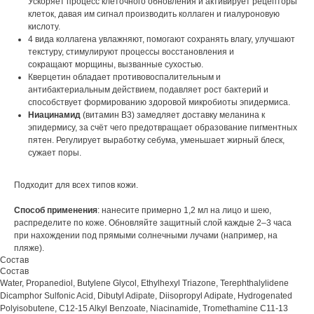
Ускоряет процесс клеточного обновления и активирует рецепторы
клеток, давая им сигнал производить коллаген и гиалуроновую
кислоту.
4 вида коллагена увлажняют, помогают сохранять влагу, улучшают
текстуру, стимулируют процессы восстановления и
сокращают морщины, вызванные сухостью.
Кверцетин обладает противовоспалительным и
антибактериальным действием, подавляет рост бактерий и
способствует формированию здоровой микробиоты эпидермиса.
Ниацинамид
(витамин B3) замедляет доставку меланина к
эпидермису, за счёт чего предотвращает образование пигментных
пятен. Регулирует выработку себума, уменьшает жирный блеск,
сужает поры.
Подходит для всех типов кожи.
Способ применения
: нанесите примерно 1,2 мл на лицо и шею,
распределите по коже. Обновляйте защитный слой каждые 2–3 часа
при нахождении под прямыми солнечными лучами (например, на
пляже).
Состав
Состав
Water, Propanediol, Butylene Glycol, Ethylhexyl Triazone, Terephthalylidene
Dicamphor Sulfonic Acid, Dibutyl Adipate, Diisopropyl Adipate, Hydrogenated
Polyisobutene, C12-15 Alkyl Benzoate, Niacinamide, Tromethamine C11-13