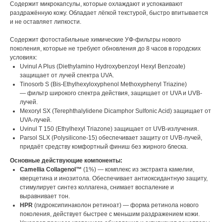
Содержит микрокапсулы, которые охлаждают и успокаивают
раздражённую кожу. Обладает лёгкой текстурой, быстро впитывается
и не оставляет липкости.
Содержит фотостабильные химические УФ-фильтры нового
поколения, которые не требуют обновления до 8 часов в городских
условиях:
Uvinul A Plus (Diethylamino Hydroxybenzoyl Hexyl Benzoate)
защищает от лучей спектра UVA.
Tinosorb S (Bis-Ethylhexyloxyphenol Methoxyphenyl Triazine)
— фильтр широкого спектра действия, защищает от UVA и UVB-
лучей.
Mexoryl SX (Terephthalylidene Dicamphor Sulfonic Acid) защищает от
UVA-лучей.
Uvinul T 150 (Ethylhexyl Triazone) защищает от UVB-излучения.
Parsol SLX (Polysilicone-15) обеспечивает защиту от UVB-лучей,
придаёт средству комфортный финиш без жирного блеска.
Основные действующие компоненты:
Camellia Collagenol™
(1%) — комплекс из экстракта камелии,
кверцетина и инозитола. Обеспечивает антиоксидантную защиту,
стимулирует синтез коллагена, снимает воспаление и
выравнивает тон.
HPR
(гидроксипинаколон ретиноат) — форма ретинола нового
поколения, действует быстрее с меньшим раздражением кожи.