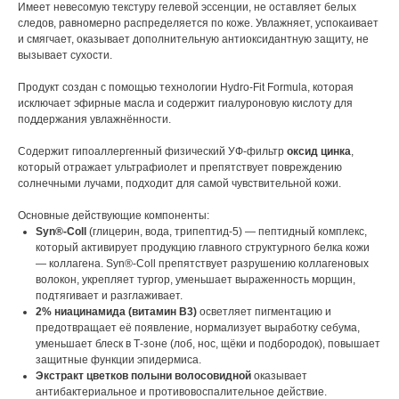
Имеет невесомую текстуру гелевой эссенции, не оставляет белых
следов, равномерно распределяется по коже. Увлажняет, успокаивает
и смягчает, оказывает дополнительную антиоксидантную защиту, не
вызывает сухости.
Продукт создан с помощью технологии Hydro-Fit Formula, которая
исключает эфирные масла и содержит гиалуроновую кислоту для
поддержания увлажнённости.
Содержит гипоаллергенный физический УФ-фильтр
оксид цинка
,
который отражает ультрафиолет и препятствует повреждению
солнечными лучами, подходит для самой чувствительной кожи.
Основные действующие компоненты:
Syn®-Coll
(глицерин, вода, трипептид-5) — пептидный комплекс,
который активирует продукцию главного структурного белка кожи
— коллагена. Syn®-Coll препятствует разрушению коллагеновых
волокон, укрепляет тургор, уменьшает выраженность морщин,
подтягивает и разглаживает.
2% ниацинамида (витамин B3)
осветляет пигментацию и
предотвращает её появление, нормализует выработку себума,
уменьшает блеск в Т-зоне (лоб, нос, щёки и подбородок), повышает
защитные функции эпидермиса.
Экстракт цветков полыни волосовидной
оказывает
антибактериальное и противовоспалительное действие.