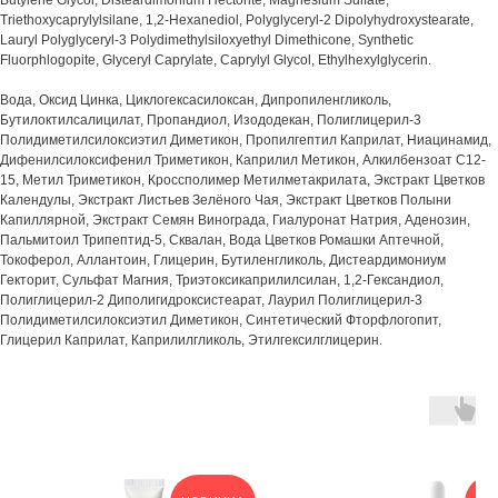
Butylene Glycol, Disteardimonium Hectorite, Magnesium Sulfate,
Triethoxycaprylylsilane, 1,2-Hexanediol, Polyglyceryl-2 Dipolyhydroxystearate,
Lauryl Polyglyceryl-3 Polydimethylsiloxyethyl Dimethicone, Synthetic
Fluorphlogopite, Glyceryl Caprylate, Caprylyl Glycol, Ethylhexylglycerin.
Вода, Оксид Цинка, Циклогексасилоксан, Дипропиленгликоль,
Бутилоктилсалицилат, Пропандиол, Изододекан, Полиглицерил-3
Полидиметилсилоксиэтил Диметикон, Пропилгептил Каприлат, Ниацинамид,
Дифенилсилоксифенил Триметикон, Каприлил Метикон, Алкилбензоат C12-
15, Метил Триметикон, Кроссполимер Метилметакрилата, Экстракт Цветков
Календулы, Экстракт Листьев Зелёного Чая, Экстракт Цветков Полыни
Капиллярной, Экстракт Семян Винограда, Гиалуронат Натрия, Аденозин,
Пальмитоил Трипептид-5, Сквалан, Вода Цветков Ромашки Аптечной,
Токоферол, Аллантоин, Глицерин, Бутиленгликоль, Дистеардимониум
Гекторит, Сульфат Магния, Триэтоксикаприлилсилан, 1,2-Гександиол,
Полиглицерил-2 Диполигидроксистеарат, Лаурил Полиглицерил-3
Полидиметилсилоксиэтил Диметикон, Синтетический Фторфлогопит,
Глицерил Каприлат, Каприлилгликоль, Этилгексилглицерин.
ОН