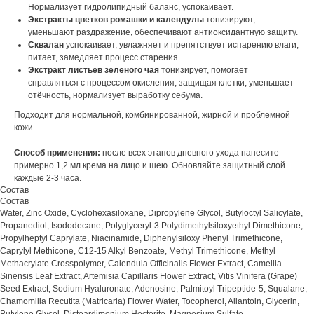
Нормализует гидролипидный баланс, успокаивает.
Экстракты цветков ромашки и календулы
тонизируют,
уменьшают раздражение, обеспечивают антиоксидантную защиту.
Сквалан
успокаивает, увлажняет и препятствует испарению влаги,
питает, замедляет процесс старения.
Экстракт листьев зелёного чая
тонизирует, помогает
справляться с процессом окисления, защищая клетки, уменьшает
отёчность, нормализует выработку себума.
Подходит для нормальной, комбинированной, жирной и проблемной
кожи.
Способ применения:
после всех этапов дневного ухода нанесите
примерно 1,2 мл крема на лицо и шею. Обновляйте защитный слой
каждые 2-3 часа.
Состав
Состав
Water, Zinc Oxide, Cyclohexasiloxane, Dipropylene Glycol, Butyloctyl Salicylate,
Propanediol, Isododecane, Polyglyceryl-3 Polydimethylsiloxyethyl Dimethicone,
Propylheptyl Caprylate, Niacinamide, Diphenylsiloxy Phenyl Trimethicone,
Caprylyl Methicone, C12-15 Alkyl Benzoate, Methyl Trimethicone, Methyl
Methacrylate Crosspolymer, Calendula Officinalis Flower Extract, Camellia
Sinensis Leaf Extract, Artemisia Capillaris Flower Extract, Vitis Vinifera (Grape)
Seed Extract, Sodium Hyaluronate, Adenosine, Palmitoyl Tripeptide-5, Squalane,
Chamomilla Recutita (Matricaria) Flower Water, Tocopherol, Allantoin, Glycerin,