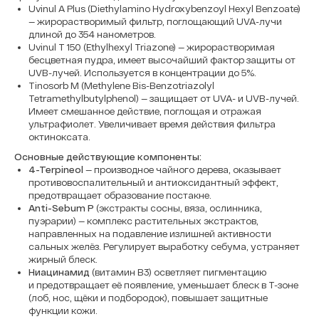
Uvinul A Plus (Diethylamino Hydroxybenzoyl Hexyl Benzoate)
— жирорастворимый фильтр, поглощающий UVA-лучи
длиной до 354 нанометров.
Uvinul T 150 (Ethylhexyl Triazone) — жирорастворимая
бесцветная пудра, имеет высочайший фактор защиты от
UVB-лучей. Используется в концентрации до 5%.
Tinosorb M (Methylene Bis-Benzotriazolyl
Tetramethylbutylphenol) — защищает от UVA- и UVB-лучей.
Имеет смешанное действие, поглощая и отражая
ультрафиолет. Увеличивает время действия фильтра
октиноксата.
Основные действующие компоненты:
4-Terpineol
— производное чайного дерева, оказывает
противовоспалительный и антиоксидантный эффект,
предотвращает образование постакне.
Anti-Sebum P
(экстракты сосны, вяза, ослинника,
пуэрарии) — комплекс растительных экстрактов,
направленных на подавление излишней активности
сальных желёз. Регулирует выработку себума, устраняет
жирный блеск.
Ниацинамид
(витамин B3) осветляет пигментацию
и предотвращает её появление, уменьшает блеск в Т-зоне
(лоб, нос, щёки и подбородок), повышает защитные
функции кожи.