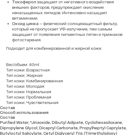
Токоферол
защищает от негативного воздействия
внешних факторов, предупреждает окисление
ненасыщенных липидов. Интенсивно насыщает
витаминами.
Оксид цинка
— физический солнцезащитный фильтр,
который не пропускает УФ-излучение, тем самым
защищает от появления пигментных пятен и признаков
фотостарения.
Подходит для комбинированной и жирной кожи.
Вес/объем: 40ml
Тип кожи: Возрастная
Тип кожи: Жирная
Тип кожи: Комбинированная
Тип кожи: Молодая
Тип кожи: Нормальная
Тип кожи: Проблемная
Тип кожи: Чувствительная
Состав
Способ использования
Состав
Purified Water, *Jinxoxide, Dibutyl Adipate, Cyclohexasiloxane,
Dipropylene Glycol, Dicapryl Carbonate, Propylheptyl Caprylate,
Butyloctyl Salicylate, Cetyl Diglyceryl Tris (Trimethylsiloxy)