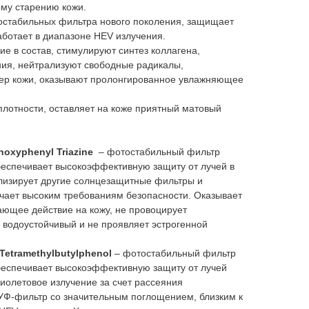
му старению кожи.
стабильных фильтра нового поколения, защищает
работает в диапазоне HEV излучения.
е в состав, стимулируют синтез коллагена,
ия, нейтрализуют свободные радикалы,
ер кожи, оказывают пролонгированное увлажняющее
плотности, оставляет на коже приятный матовый
hoxyphenyl Triazine
– фотостабильный фильтр
беспечивает высокоэффективную защиту от лучей в
лизирует другие солнцезащитные фильтры и
ечает высоким требованиям безопасности. Оказывает
ющее действие на кожу, не провоцирует
 водоустойчивый и не проявляет эстрогенной
 Tetramethylbutylphenol
– фотостабильный фильтр
обеспечивает высокоэффективную защиту от лучей
иолетовое излучение за счет рассеяния
УФ-фильтр со значительным поглощением, близким к