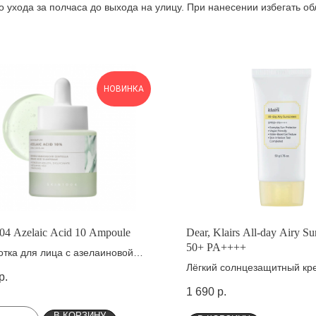
ухода за полчаса до выхода на улицу. При нанесении избегать обл
НОВИНКА
04 Azelaic Acid 10 Ampoule
Dear, Klairs All-day Airy S
50+ PA++++
тка для лица с азелаиновой
ой
Лёгкий солнцезащитный кр
р.
1 690
р.
В КОРЗИНУ