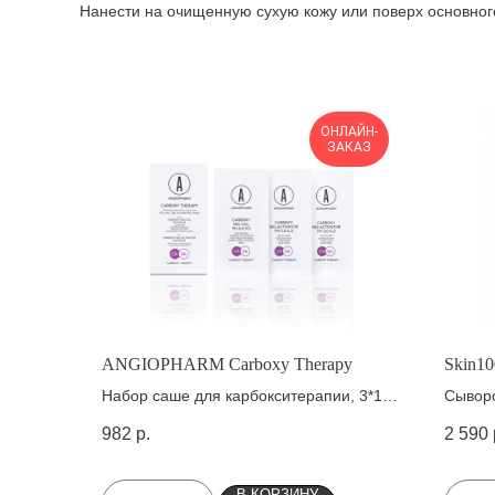
Нанести на очищенную сухую кожу или поверх основного 
ОНЛАЙН-
ЗАКАЗ
ANGIOPHARM Carboxy Therapy
Skin10
Набор саше для карбокситерапии, 3*15
Сыворо
мл
кислот
982
р.
2 590
В КОРЗИНУ