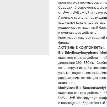
препятствует преждевременно
Содержит 3 современных фото
от UVA и UVB лучей, а также 
Активные компоненты, входящи
защищают кожу от фотостарен
поддерживают защитный барь
и смягчающее действие.
Крем имеет текстуру средней 
финиш.
АКТИВНЫЕ КОМПОНЕНТЫ:
Bis-Ethylhexyloxyphenol Met
широкого спектра действия, о
диапазоне 290–350 нм. Стаби
потенцирует их действие, отв
увлажняющее и восстанавлива
раздражения, не комедогенен,
активности;
Methylene Bis-Benzotriazolyl
широкого спектра действия, 
UVA и UVB, блокирует ультраф
и поглощения. Единственный 