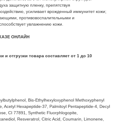
уха защитную пленку, препятствуя
оздействию, усиливает врожденный иммунитет кожи;
вающими, противовоспалительными и
способствует увлажнению кожи.
КАЗЕ ОНЛАЙН
 и отгрузки товара составляет от 1 до 10
я
hylbutylphenol, Bis-Ethylhexyloxyphenol Methoxyphenyl
de, Acetyl Hexapeptide-37, Palmitoyl Pentapeptide-4, Decyl
se, CI 77891, Synthetic Fluorphlogopite,
anediol, Resveratrol, Citric Acid, Coumarin, Limonene,