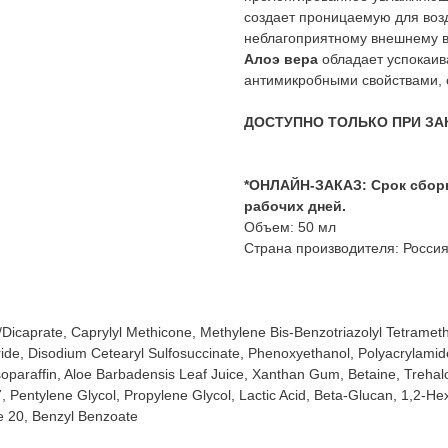
создает проницаемую для возд
неблагоприятному внешнему в
Алоэ вера
обладает успокаи
антимикробными свойствами, 
ДОСТУПНО ТОЛЬКО ПРИ ЗА
*ОНЛАЙН-ЗАКАЗ: Срок сборки
рабочих дней.
Объем: 50 мл
Страна производителя: Росси
/Dicaprate, Caprylyl Methicone, Methylene Bis-Benzotriazolyl Tetramet
Nitride, Disodium Cetearyl Sulfosuccinate, Phenoxyethanol, Polyacrylami
oparaffin, Aloe Barbadensis Leaf Juice, Xanthan Gum, Betaine, Trehalo
Pentylene Glycol, Propylene Glycol, Lactic Acid, Beta-Glucan, 1,2-Hex
e 20, Benzyl Benzoate