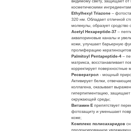
видимому свету, защищает от
косметическими ингредиентами
Ethylhexyl Triazone
– фотост
320 нм. Обладает отличной с
молекулы, образует сродство 
Acetyl Hexapeptide-37
– пепт
аквапориновые каналы и увели
кожи, улучшает барьерную фун
пролиферацию кератиноцитов,
Palmitoyl Pentapeptide-4
– пе
матрикса, восстанавливает по
корректирует поверхностные 
Ресвератрол
- мощный приро
Активирует белки, отвечающие
коллагена, оказывает выраже
гиперпигментацию, защищает 
окружающей среды;
Витамин Е
препятствует пере
фотозащиту и уменьшает повр
коже;
Комплекс полисахаридов
сн
пролонгированное увлажняюще