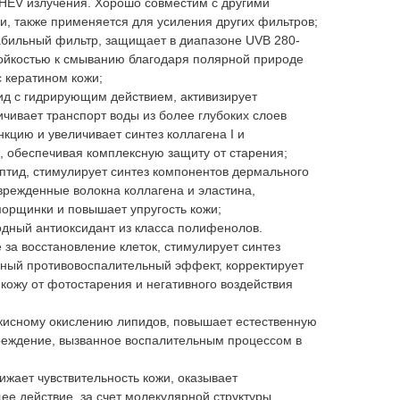
 HEV излучения. Хорошо совместим с другими
, также применяется для усиления других фильтров;
абильный фильтр, защищает в диапазоне UVB 280-
тойкостью к смыванию благодаря полярной природе
с кератином кожи;
ид с гидрирующим действием, активизирует
чивает транспорт воды из более глубоких слоев
кцию и увеличивает синтез коллагена I и
 обеспечивая комплексную защиту от старения;
птид, стимулирует синтез компонентов дермального
врежденные волокна коллагена и эластина,
морщинки и повышает упругость кожи;
дный антиоксидант из класса полифенолов.
 за восстановление клеток, стимулирует синтез
нный противовоспалительный эффект, корректирует
кожу от фотостарения и негативного воздействия
кисному окислению липидов, повышает естественную
еждение, вызванное воспалительным процессом в
ижает чувствительность кожи, оказывает
е действие, за счет молекулярной структуры