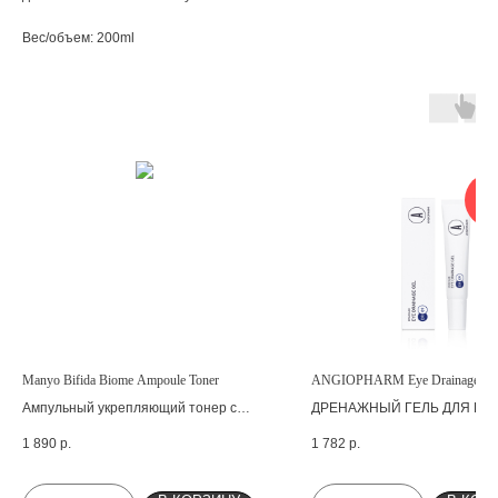
Вес/объем: 200ml
ОН
З
Manyo Bifida Biome Ampoule Toner
ANGIOPHARM Eye Drainage Ge
Ампульный укрепляющий тонер с
ДРЕНАЖНЫЙ ГЕЛЬ ДЛЯ КО
бифидобактериями
ВОКРУГ ГЛАЗ
1 890
р.
1 782
р.