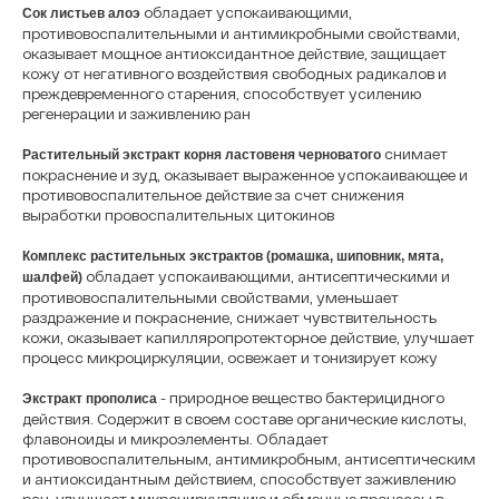
обладает успокаивающими,
Сок листьев алоэ
противовоспалительными и антимикробными свойствами,
оказывает мощное антиоксидантное действие, защищает
кожу от негативного воздействия свободных радикалов и
преждевременного старения, способствует усилению
регенерации и заживлению ран
снимает
Растительный экстракт корня ластовеня черноватого
покраснение и зуд, оказывает выраженное успокаивающее и
противовоспалительное действие за счет снижения
выработки провоспалительных цитокинов
Комплекс растительных экстрактов (ромашка, шиповник, мята,
обладает успокаивающими, антисептическими и
шалфей)
противовоспалительными свойствами, уменьшает
раздражение и покраснение, снижает чувствительность
кожи, оказывает капилляропротекторное действие, улучшает
процесс микроциркуляции, освежает и тонизирует кожу
- природное вещество бактерицидного
Экстракт прополиса
действия. Содержит в своем составе органические кислоты,
флавоноиды и микроэлементы. Обладает
противовоспалительным, антимикробным, антисептическим
и антиоксидантным действием, способствует заживлению
ран, улучшает микроциркуляцию и обменные процессы в