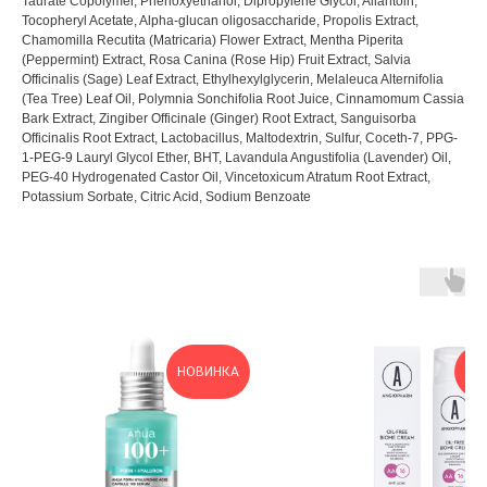
Taurate Copolymer, Phenoxyethanol, Dipropylene Glycol, Allantoin,
Tocopheryl Acetate, Alpha-glucan oligosaccharide, Propolis Extract,
Chamomilla Recutita (Matricaria) Flower Extract, Mentha Piperita
(Peppermint) Extract, Rosa Canina (Rose Hip) Fruit Extract, Salvia
Officinalis (Sage) Leaf Extract, Ethylhexylglycerin, Melaleuca Alternifolia
(Tea Tree) Leaf Oil, Polymnia Sonchifolia Root Juice, Cinnamomum Cassia
Bark Extract, Zingiber Officinale (Ginger) Root Extract, Sanguisorba
Officinalis Root Extract, Lactobacillus, Maltodextrin, Sulfur, Coceth-7, PPG-
1-PEG-9 Lauryl Glycol Ether, BHT, Lavandula Angustifolia (Lavender) Oil,
PEG-40 Hydrogenated Castor Oil, Vincetoxicum Atratum Root Extract,
Potassium Sorbate, Citric Acid, Sodium Benzoate
ОН
НОВИНКА
З