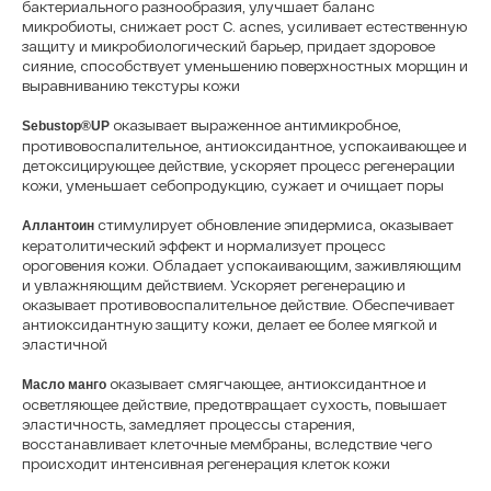
бактериального разнообразия, улучшает баланс
микробиоты, снижает рост C. acnes, усиливает естественную
защиту и микробиологический барьер, придает здоровое
сияние, способствует уменьшению поверхностных морщин и
выравниванию текстуры кожи
оказывает выраженное антимикробное,
Sebustop®UP
противовоспалительное, антиоксидантное, успокаивающее и
детоксицирующее действие, ускоряет процесс регенерации
кожи, уменьшает себопродукцию, сужает и очищает поры
стимулирует обновление эпидермиса, оказывает
Аллантоин
кератолитический эффект и нормализует процесс
ороговения кожи. Обладает успокаивающим, заживляющим
и увлажняющим действием. Ускоряет регенерацию и
оказывает противовоспалительное действие. Обеспечивает
антиоксидантную защиту кожи, делает ее более мягкой и
эластичной
оказывает смягчающее, антиоксидантное и
Масло манго
осветляющее действие, предотвращает сухость, повышает
эластичность, замедляет процессы старения,
восстанавливает клеточные мембраны, вследствие чего
происходит интенсивная регенерация клеток кожи