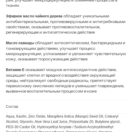
тканях
обладает уникальными
Эфирное масло чайного дерева
антибактериальными, противовирусными и антигрибковыми
свойствами, оказывает противовоспалительное,
регенерирующее и антисептическое действие
обладает антисептическим, бактерицидным и
Масло лаванды
тонизирующим действием, улучшает процесс
микроциркуляции, успокаивает и увлажняет чувствительную
кожу, оказывает поросужающее действие
оказывает мощное антиоксидантное действие,
Витамин Е
защищает клетки от вредного воздействия окружающей
среды, нейтрализует свободные радикалы, препятствует
перекисному окислению липидов и уменьшает повреждение,
вызванное воспалительным процессом в коже
Состав
Aqua, Kaolin, Zinc Oxide, Mangifera Indica (Mango) Seed Oil, Cetearyl
Alcohol, Glycerin, Aloe Vera Leaf Juice, Polysorbate 20, Butylene glycol,
PEG-30 Castor Oil, Hydroxyethyl Acrylate / Sodium Acryloyldimethyl