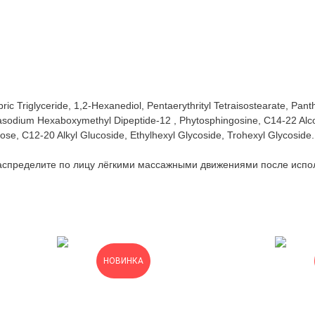
apric Triglyceride, 1,2-Hexanediol, Pentaerythrityl Tetraisostearate, 
dium Hexaboxymethyl Dipeptide-12 , Phytosphingosine, C14-22 Alcohol,
ose, C12-20 Alkyl Glucoside, Ethylhexyl Glycoside, Trohexyl Glycoside.
распределите по лицу лёгкими массажными движениями после испо
НОВИНКА