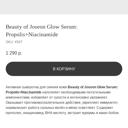
Beauty of Joseon Glow Serum:
Propolis+Niacinamide
SKU:
4587
1 290
р.
В КОРЗИНУ
Активная сыворотка для сияния кожи
Beauty of Joseon Glow Serum:
Propolis+Niacinamide
наполняет необходимыми питательными
компонентами, избавляет от сухости и интенсивно увлажняет.
Оказывает противовоспалительное действие, укрепляет иммунитет,
нормализует работу сальных желёз и мягко осветляет. Содержит
прополис, ниацинамид, BHA-кислоту, экстракт куркумы и какао бобов.