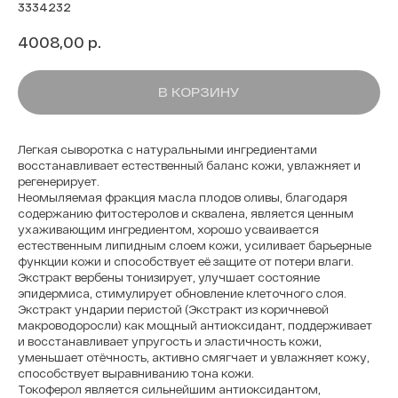
3334232
р.
4008,00
В КОРЗИНУ
Легкая сыворотка с натуральными ингредиентами
восстанавливает естественный баланс кожи, увлажняет и
регенерирует.
Неомыляемая фракция масла плодов оливы, благодаря
содержанию фитостеролов и сквалена, является ценным
ухаживающим ингредиентом, хорошо усваивается
естественным липидным слоем кожи, усиливает барьерные
функции кожи и способствует её защите от потери влаги.
Экстракт вербены тонизирует, улучшает состояние
эпидермиса, стимулирует обновление клеточного слоя.
Экстракт ундарии перистой (Экстракт из коричневой
макроводоросли) как мощный антиоксидант, поддерживает
и восстанавливает упругость и эластичность кожи,
уменьшает отёчность, активно смягчает и увлажняет кожу,
способствует выравниванию тона кожи.
Токоферол является сильнейшим антиоксидантом,