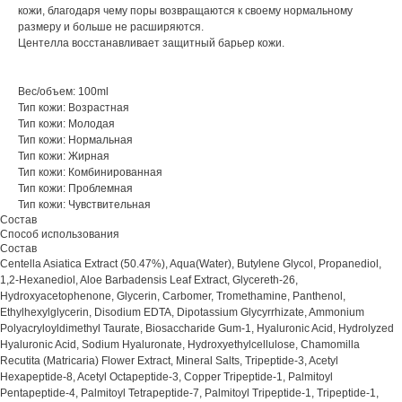
кожи, благодаря чему поры возвращаются к своему нормальному
размеру и больше не расширяются.
Центелла восстанавливает защитный барьер кожи.
Вес/объем: 100ml
Тип кожи: Возрастная
Тип кожи: Молодая
Тип кожи: Нормальная
Тип кожи: Жирная
Тип кожи: Комбинированная
Тип кожи: Проблемная
Тип кожи: Чувствительная
Состав
Способ использования
Состав
Centella Asiatica Extract (50.47%), Aqua(Water), Butylene Glycol, Propanediol,
1,2-Hexanediol, Aloe Barbadensis Leaf Extract, Glycereth-26,
Hydroxyacetophenone, Glycerin, Carbomer, Tromethamine, Panthenol,
Ethylhexylglycerin, Disodium EDTA, Dipotassium Glycyrrhizate, Ammonium
Polyacryloyldimethyl Taurate, Biosaccharide Gum-1, Hyaluronic Acid, Hydrolyzed
Hyaluronic Acid, Sodium Hyaluronate, Hydroxyethylcellulose, Chamomilla
Recutita (Matricaria) Flower Extract, Mineral Salts, Tripeptide-3, Acetyl
Hexapeptide-8, Acetyl Octapeptide-3, Copper Tripeptide-1, Palmitoyl
Pentapeptide-4, Palmitoyl Tetrapeptide-7, Palmitoyl Tripeptide-1, Tripeptide-1,