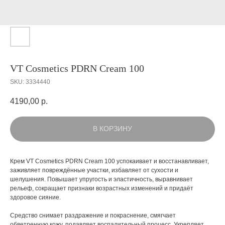
VT Cosmetics PDRN Cream 100
SKU:
3334440
4190,00
р.
В КОРЗИНУ
Крем VT Cosmetics PDRN Cream 100 успокаивает и восстанавливает,
заживляет повреждённые участки, избавляет от сухости и
шелушения. Повышает упругость и эластичность, выравнивает
рельеф, сокращает признаки возрастных изменений и придаёт
здоровое сияние.
Средство снимает раздражение и покраснение, смягчает
обветренную кожу, подавляет воспалительный процесс. Укрепляет