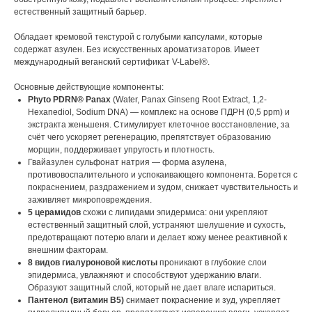
естественный защитный барьер.
Обладает кремовой текстурой с голубыми капсулами, которые
содержат азулен. Без искусственных ароматизаторов. Имеет
международный веганский сертификат V-Label®.
Основные действующие компоненты:
Phyto PDRN® Panax
(Water, Panax Ginseng Root Extract, 1,2-
Hexanediol, Sodium DNA) — комплекс на основе ПДРН (0,5 ppm) и
экстракта женьшеня. Стимулирует клеточное восстановление, за
счёт чего ускоряет регенерацию, препятствует образованию
морщин, поддерживает упругость и плотность.
Гвайазулен сульфонат натрия — форма азулена,
противовоспалительного и успокаивающего компонента. Борется с
покраснением, раздражением и зудом, снижает чувствительность и
заживляет микроповреждения.
5 церамидов
схожи с липидами эпидермиса: они укрепляют
естественный защитный слой, устраняют шелушение и сухость,
предотвращают потерю влаги и делает кожу менее реактивной к
внешним факторам.
8 видов гиалуроновой кислоты
проникают в глубокие слои
эпидермиса, увлажняют и способствуют удержанию влаги.
Образуют защитный слой, который не дает влаге испариться.
Пантенол (витамин B5)
снимает покраснение и зуд, укрепляет