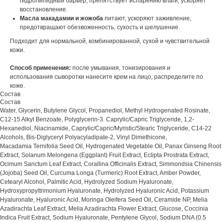
гидролипидный барьер, препятствует испарению влаги, ускоряет
восстановление.
Масла макадамии и жожоба
питают, ускоряют заживление,
предотвращают обезвоженность, сухость и шелушение.
Подходит для нормальной, комбинированной, сухой и чувствительной
кожи.
Способ применения:
после умывания, тонизирования и
использования сыворотки нанесите крем на лицо, распределите по
коже.
Состав
Состав
Water, Glycerin, Butylene Glycol, Propanediol, Methyl Hydrogenated Rosinate,
C12-15 Alkyl Benzoate, Polyglycerin-3. Caprylic/Capric Triglyceride, 1,2-
Hexanediol, Niacinamide, Caprylic/Capric/Myristic/Stearic Triglyceride, C14-22
Alcohols, Bis-Diglyceryl Polyacyladipate-2, Vinyl Dimethicone,
Macadamia Ternifolia Seed Oil, Hydrogenated Vegetable Oil, Panax Ginseng Root
Extract, Solanum Melongena (Eggplant) Fruit Extract, Eclipta Prostrata Extract,
Ocimum Sanctum Leaf Extract, Corallina Officinalis Extract, Simmondsia Chinensis
(Jojoba) Seed Oil, Curcuma Longa (Turmeric) Root Extract, Amber Powder,
Cetearyl Alcohol, Palmitic Acid, Hydrolyzed Sodium Hyaluronate,
Hydroxypropyltrimonium Hyaluronate, Hydrolyzed Hyaluronic Acid, Potassium
Hyaluronate, Hyaluronic Acid, Moringa Oleifera Seed Oil, Ceramide NP, Melia
Azadirachta Leaf Extract, Melia Azadirachta Flower Extract, Glucose, Coccinia
Indica Fruit Extract, Sodium Hyaluronate, Pentylene Glycol, Sodium DNA (0.5