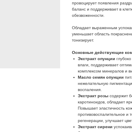
провоцирует появления раздр
баланс и поддерживает в кле
обезвоженности.
Обладает выраженным успокаи
уменьшает область покраснени
тонизирует.
Основные действующие ком
Экстракт опунции
глубоко
влаги, поддерживает опти
комплексом минералов и в
Масло семян опунции
пит
нежелательную пигментаци
воспаления.
Экстракт розы
содержит б
каротиноидов, обладает я
Повышает эластичность ко
противовоспалительное и т
регенерации, улучшает цвет
Экстракт сирени
успокаив