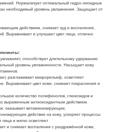
ажений. Нормализует оптимальный гидро-липидные
тках необходимый уровень увлажнения. Защищает от
вающим действием, снимает зуд и воспаления,
й. Выравнивает и улучшает цвет лица, отлично
поненты:
 увлажняет, способствует длительному удержанию
мальный уровень увлажненности. Насыщает кожу
итаминов.
ает, разглаживает микрорельеф, осветляет
ю. Выравнивает цвет кожи, снимает покраснения и
ольшое количество полифенолов, глюкозидов и
рко выраженным антиоксидантным действием.
жи, оказывает витаминизирующее,
онизирующее действие на кожу, ускоряет процессы
 лица и мягко осветляет.
ает и снимает воспаления с раздражённой кожи,