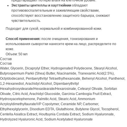
предотвращают потерю влаги на клеточном уровне.
Экстракты центеллы и хауттюйнии
обладают
противовоспалительным и заживляющим свойствами,
способствуют восстановлению защитного барьера, снижают
чувствительность.
Подходит для сухой, нормальной и комбинированной кожи.
Способ применения:
после очищения, тонизирования и
использования сыворотки нанесите крем на лицо, распределите по
коже.
Объем: 50 мл
Состав
Состав
Water, Glycerin, Dicaprylyl Ether, Hydrogenated Polydecene, Stearyl Alcohol,
Butyrospermum Parkii (Shea) Butter, Niacinamide, Tranexamic Acid(2.5%),
Octyldodecanol, Pentaerythrityl Tetraethylhexanoate, Behenyl Alcohol, Panthenol,
1,2-Hexanediol, Arachidyl Alcohol, Dipentaerythrityl
Hexahydroxystearate/Hexastearate/Hexarosinate, Cetearyl Olivate, Sorbitan
Olivate, Citric Acid, Arachidyl Glucoside, Garcinia Cambogia Fruit Extract,
Hydroxyacetophenone, Palmitic Acid, Stearic Acid, Ammonium
Acryloyldimethyltaurate/VP Copolymer, Ceramide NP, Carbomer,
Ethylhexylglycerin, Disodium EDTA, Glutathione, Butylene Glycol, Tocopherol,
Centella Asiatica Extract, Houttuynia Cordata Extract, Sodium Hyaluronate,
Hydrolyzed Hyaluronic Acid, Sodium Acetylated Hyaluronate