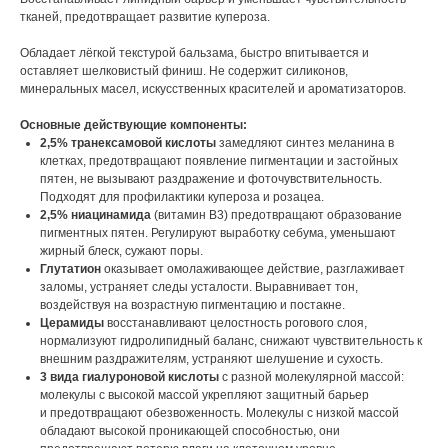
тканей, предотвращает развитие купероза.
Обладает лёгкой текстурой бальзама, быстро впитывается и
оставляет шелковистый финиш. Не содержит силиконов,
минеральных масел, искусственных красителей и ароматизаторов.
Основные действующие компоненты:
2,5% транексамовой кислоты
замедляют синтез меланина в
клетках, предотвращают появление пигментации и застойных
пятен, не вызывают раздражение и фоточувствительность.
Подходят для профилактики купероза и розацеа.
2,5% ниацинамида
(витамин B3) предотвращают образование
пигментных пятен. Регулируют выработку себума, уменьшают
жирный блеск, сужают поры.
Глутатион
оказывает омолаживающее действие, разглаживает
заломы, устраняет следы усталости. Выравнивает тон,
воздействуя на возрастную пигментацию и постакне.
Церамиды
восстанавливают целостность рогового слоя,
нормализуют гидролипидный баланс, снижают чувствительность к
внешним раздражителям, устраняют шелушение и сухость.
3 вида гиалуроновой кислоты
с разной молекулярной массой:
молекулы с высокой массой укрепляют защитный барьер
и предотвращают обезвоженность. Молекулы с низкой массой
обладают высокой проникающей способностью, они