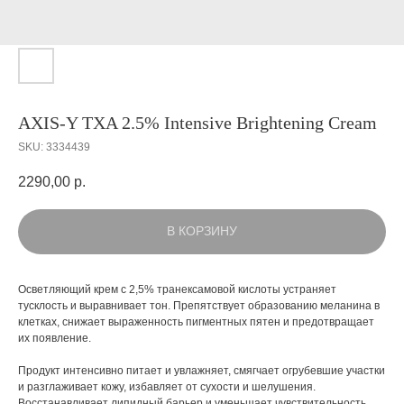
AXIS-Y TXA 2.5% Intensive Brightening Cream
SKU:
3334439
2290,00
р.
В КОРЗИНУ
Осветляющий крем с 2,5% транексамовой кислоты устраняет
тусклость и выравнивает тон. Препятствует образованию меланина в
клетках, снижает выраженность пигментных пятен и предотвращает
их появление.
Продукт интенсивно питает и увлажняет, смягчает огрубевшие участки
и разглаживает кожу, избавляет от сухости и шелушения.
Восстанавливает липидный барьер и уменьшает чувствительность