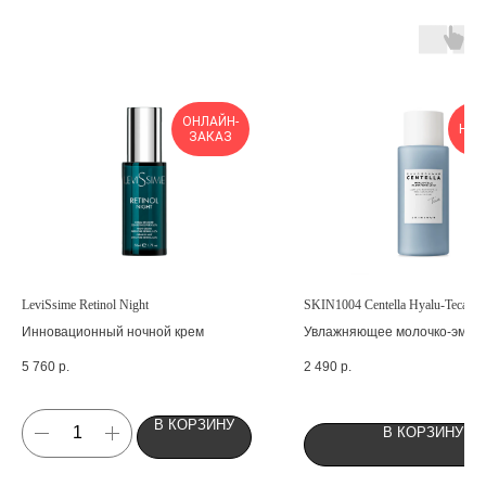
ОНЛАЙН-
НОВ
ЗАКАЗ
LeviSsime Retinol Night
SKIN1004 Centella Hyalu-Teca Gl
Инновационный ночной крем
Увлажняющее молочко-эмуль
гиалуроновой кислотой
5 760
р.
2 490
р.
В КОРЗИНУ
В КОРЗИНУ