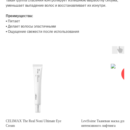
Такая группа спасения контролирует излишнюю выработку себума,
уменьшает выпадение волос и восстанавливает их изнутри.
Преимущества:
• Питает
• Делает волосы эластичными
• Ощущение свежести после использования
ОН
З
CELIMAX The Real Noni Ultimate Eye
LeviSsime Тканевая маска для
Cream
интенсивного лифтинга