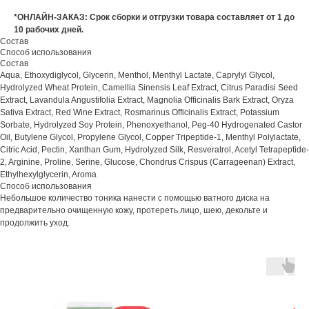
*ОНЛАЙН-ЗАКАЗ: Срок сборки и отгрузки товара составляет от 1 до
10 рабочих дней.
Состав
Способ использования
Состав
Aqua, Ethoxydiglycol, Glycerin, Menthol, Menthyl Lactate, Caprylyl Glycol,
Hydrolyzed Wheat Protein, Camellia Sinensis Leaf Extract, Citrus Paradisi Seed
Extract, Lavandula Angustifolia Extract, Magnolia Officinalis Bark Extract, Oryza
Sativa Extract, Red Wine Extract, Rosmarinus Officinalis Extract, Potassium
Sorbate, Hydrolyzed Soy Protein, Phenoxyethanol, Peg-40 Hydrogenated Castor
Oil, Butylene Glycol, Propylene Glycol, Copper Tripeptide-1, Menthyl Polylactate,
Citric Acid, Pectin, Xanthan Gum, Hydrolyzed Silk, Resveratrol, Acetyl Tetrapeptide-
2, Arginine, Proline, Serine, Glucose, Chondrus Crispus (Carrageenan) Extract,
Ethylhexylglycerin, Aroma
Способ использования
Небольшое количество тоника нанести с помощью ватного диска на
предварительно очищенную кожу, протереть лицо, шею, декольте и
продолжить уход.