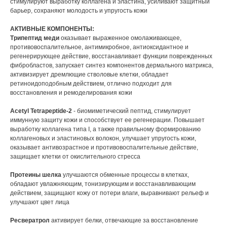
стимулируют выработку коллагена и эластина, усиливают защитный
барьер, сохраняют молодость и упругость кожи
АКТИВНЫЕ КОМПОНЕНТЫ:
Трипептид меди
оказывает выраженное омолаживающее,
противовоспалительное, антимикробное, антиоксидантное и
регенерирующее действие, восстанавливает функции поврежденных
фибробластов, запускает синтез компонентов дермального матрикса,
активизирует дремлющие стволовые клетки, обладает
ретиноидоподобным действием, отлично подходит для
восстановления и ремоделирования кожи
Acetyl Tetrapeptide-2
- биомиметический пептид, стимулирует
иммунную защиту кожи и способствует ее регенерации. Повышает
выработку коллагена типа I, а также правильному формированию
коллагеновых и эластиновых волокон, улучшает упругость кожи,
оказывает антивозрастное и противовоспалительные действие,
защищает клетки от окислительного стресса
Протеины шелка
улучшаются обменные процессы в клетках,
обладают увлажняющим, тонизирующим и восстанавливающим
действием, защищают кожу от потери влаги, выравнивают рельеф и
улучшают цвет лица
Ресвератрол
активирует белки, отвечающие за восстановление