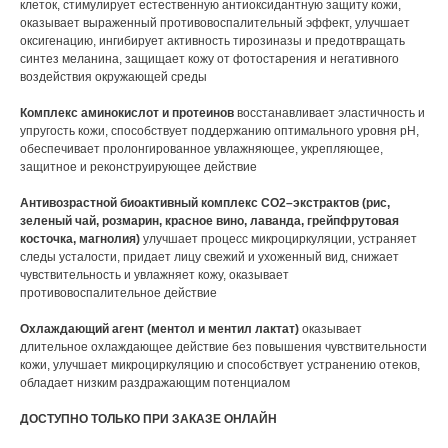
клеток, стимулирует естественную антиоксидантную защиту кожи,
оказывает выраженный противовоспалительный эффект, улучшает
оксигенацию, ингибирует активность тирозиназы и предотвращать
синтез меланина, защищает кожу от фотостарения и негативного
воздействия окружающей среды
Комплекс аминокислот и протеинов
восстанавливает эластичность и
упругость кожи, способствует поддержанию оптимального уровня pH,
обеспечивает пролонгированное увлажняющее, укрепляющее,
защитное и реконструирующее действие
Антивозрастной биоактивный комплекс СО2–экстрактов (рис,
зеленый чай, розмарин, красное вино, лаванда, грейпфрутовая
косточка, магнолия)
улучшает процесс микроциркуляции, устраняет
следы усталости, придает лицу свежий и ухоженный вид, снижает
чувствительность и увлажняет кожу, оказывает
противовоспалительное действие
Охлаждающий агент (ментол и ментил лактат)
оказывает
длительное охлаждающее действие без повышения чувствительности
кожи, улучшает микроциркуляцию и способствует устранению отеков,
обладает низким раздражающим потенциалом
ДОСТУПНО ТОЛЬКО ПРИ ЗАКАЗЕ ОНЛАЙН