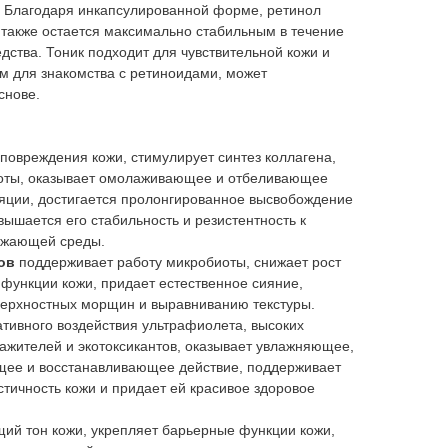
 Благодаря инкапсулированной форме, ретинол
а также остается максимально стабильным в течение
дства. Тоник подходит для чувствительной кожи и
 для знакомства с ретиноидами, может
снове.
овреждения кожи, стимулирует синтез коллагена,
лоты, оказывает омолаживающее и отбеливающее
ляции, достигается пролонгированное высвобождение
вышается его стабильность и резистентность к
ужающей среды.
ов
поддерживает работу микробиоты, снижает рост
 функции кожи, придает естественное сияние,
ерхностных морщин и выравниванию текстуры.
тивного воздействия ультрафиолета, высоких
ажителей и экотоксикантов, оказывает увлажняющее,
щее и восстанавливающее действие, поддерживает
тичность кожи и придает ей красивое здоровое
ий тон кожи, укрепляет барьерные функции кожи,