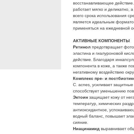
восстанавливающее действие.
работает мягко и деликатно, 
всего срока использования сре
является идеальным форматом
применяться на ежедневной о
АКТИВНЫЕ КОМПОНЕНТЫ
Ретинол
предотвращает фотоп
эластина и гиалуроновой кис
действие. Благодаря инкапсу
компонента в коже, а также по
негативному воздействию окр
Комплекс пре- и постбиотик
C. acnes, усиливает защитные
способствует уменьшению пов
Эктоин
защищает кожу от нега
температур, химических раздр
антиоксидантное, успокаиваю
водный баланс, повышает элас
сияние.
Ниацинамид
выравнивает общ