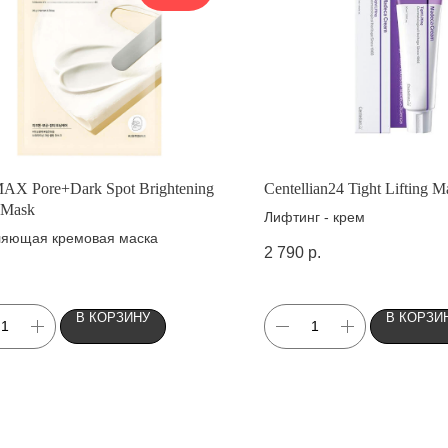
X Pore+Dark Spot Brightening
Centellian24 Tight Lifting 
 Mask
Лифтинг - крем
ляющая кремовая маска
2 790
р.
В КОРЗИНУ
В КОРЗИ